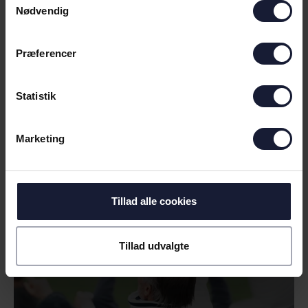
Nødvendig
Præferencer
Statistik
04.08.2026
Marketing
NYHED
UDSOLGT TIL UDEKAMPEN MOD
VIBORG FF
Tillad alle cookies
Tillad udvalgte