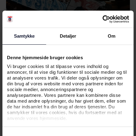
Samtykke
Detaljer
Om
Denne hjemmeside bruger cookies
05.08.2026
Vi bruger cookies til at tilpasse vores indhold og
annoncer, til at vise dig funktioner til sociale medier og til
at analysere vores trafik. Vi deler også oplysninger om
NYHED
din brug af vores website med vores partnere inden for
sociale medier, annonceringspartnere og
NY EUROPÆISK UDFORDRING
analysepartnere. Vores partnere kan kombinere disse
VENTER: - VI HAR FORBEREDT OS
data med andre oplysninger, du har givet dem, eller som
GODT
de har indsamlet fra din brug af deres tjenester. Du
samtykker til vores cookies, hvis du fortsætter med at
anvende vores hjemmeside.
Samtykkevalg