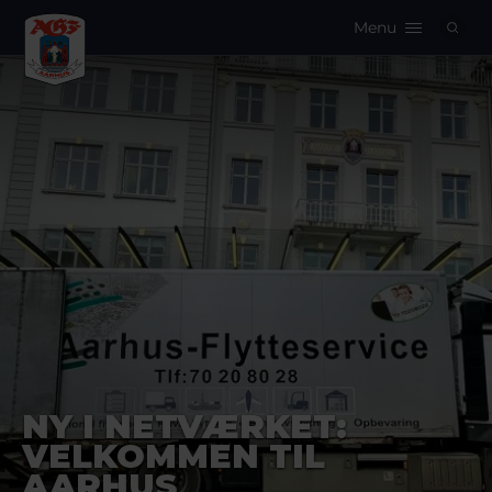
Menu
Logo
NY I NETVÆRKET:
VELKOMMEN TIL
AARHUS