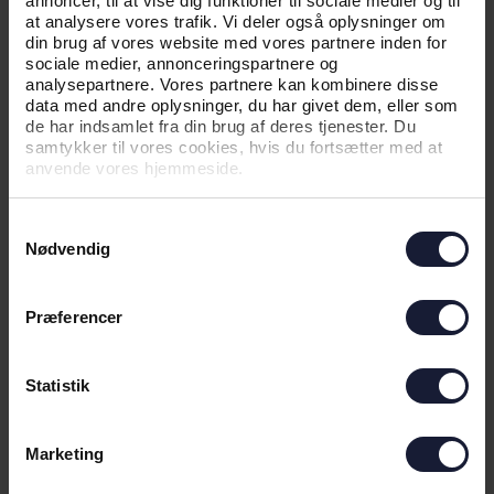
annoncer, til at vise dig funktioner til sociale medier og til
at analysere vores trafik. Vi deler også oplysninger om
din brug af vores website med vores partnere inden for
sociale medier, annonceringspartnere og
analysepartnere. Vores partnere kan kombinere disse
data med andre oplysninger, du har givet dem, eller som
de har indsamlet fra din brug af deres tjenester. Du
samtykker til vores cookies, hvis du fortsætter med at
anvende vores hjemmeside.
06.07.2026
Samtykkevalg
Nødvendig
NYHED
Præferencer
UDEBANETRØJEN 26/27
Statistik
Marketing