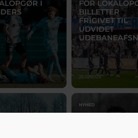
ALOPGØR I
FOR LOKALOP
DERS
BILLETTER
FRIGIVET TIL
UDVIDET
UDEBANEAFSN
025
25.02.2025
NYHED
ER RUDBÆK
BILLETINFO: AG
V HYLDET
VFF