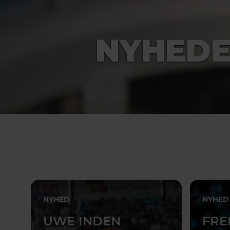
NYHED
NYHED
NYHED
UWE INDEN
FRE