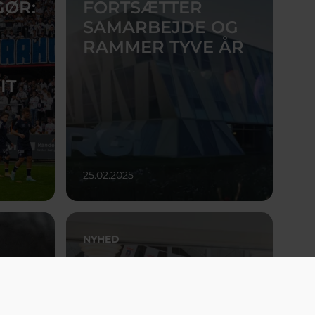
GØR:
FORTSÆTTER
SAMARBEJDE OG
RAMMER TYVE ÅR
IT
25.02.2025
NYHED
F -
FOKUS PÅ
SUNDHED I
FOLKEHUSET