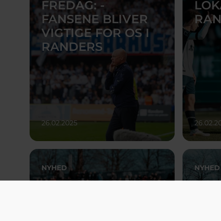
FREDAG: -
LOK
FANSENE BLIVER
RAN
VIGTIGE FOR OS I
RANDERS
26.02.2025
26.02.2
NYHED
NYHED
NØGLEKLAR:
PET
CERES PARK
BLE
VEJLBY INDVIET