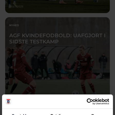
05.03.2025
NYHED
AGF KVINDEFODBOLD: UAFGJORT I
SIDSTE TESTKAMP
05.03.2025