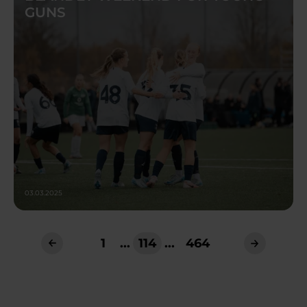
GUNS
03.03.2025
1
...
114
...
464