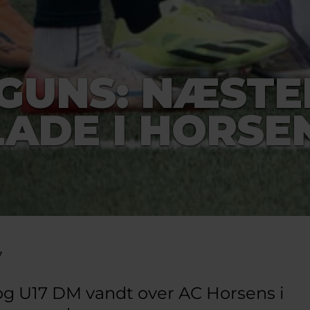
GUNS: NÆSTE
LADE I HORSE
7
g U17 DM vandt over AC Horsens i