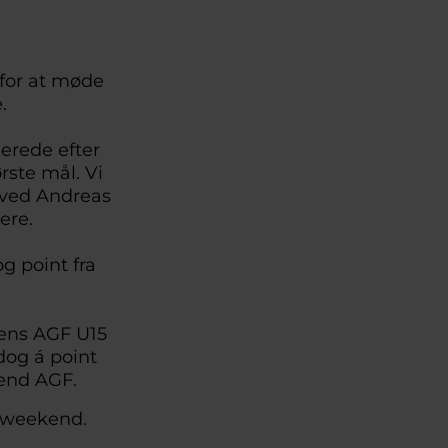
 for at møde
rne.
erede efter
rste mål. Vi
 ved Andreas
senere.
g point fra
ens AGF U15
dog á point
 end AGF.
e weekend.