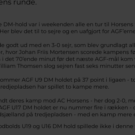
ns runde.
 DM-hold var i weekenden alle en tur til Horsens
Her blev det til to sejre og en uafgjort for AGF’e
e godt ud med en 3-0 sejr, som blev grundlagt all
r, hvor Johan Friis Mortensen scorede kampens fø
n i det 70’ende minut før det næste AGF-mål kom
William Thomsen slog sejren fast seks minutter 
ommer AGF U9 DM holdet på 37 point i ligaen - to
redjepladsen har spillet to kampe mere.
ndt deres kamp mod AC Horsens - her dog 2-0, m
. AGF U17 DM holdet er nu nummer fire i rækken - 
sjælland på tredjepladsen - med en kamp mere
dbolds U19 og U16 DM hold spillede ikke i denn