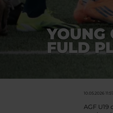
YOUNG 
FULD P
10.05.2026 11:5
AGF U19 o