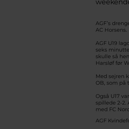
weekende
AGF’s drenge
AC Horsens. 
AGF U19 lagd
seks minutte
skulle så he
Harsløf før 
Med sejren k
OB, som på t
Også U17 va
spillede 2-2
med FC Nord
AGF Kvindefo