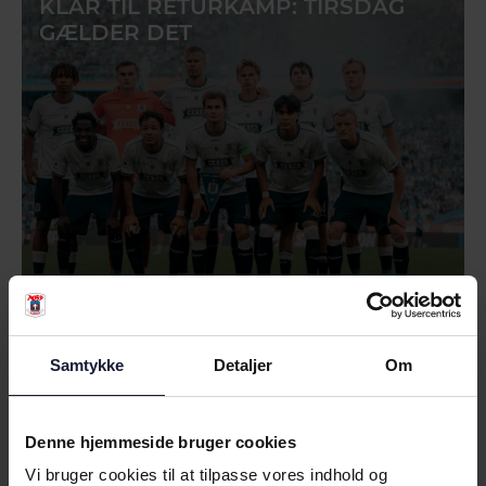
KLAR TIL RETURKAMP: TIRSDAG
GÆLDER DET
07.08.2026
Samtykke
Detaljer
Om
NYHED
MULIGE EUROPÆISKE
Denne hjemmeside bruger cookies
MODSTANDERE PÅ PLADS
Vi bruger cookies til at tilpasse vores indhold og