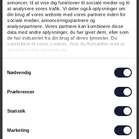
annoncer, til at vise dig funktioner til sociale medier og til
at analysere vores trafik. Vi deler også oplysninger om
din brug af vores website med vores partnere inden for
sociale medier, annonceringspartnere og
analysepartnere. Vores partnere kan kombinere disse
data med andre oplysninger, du har givet dem, eller som
de har indsamlet fra din brug af deres tjenester. Du
samtykker til vores cookies, hvis du fortsætter med at
anvende vores hjemmeside.
Samtykkevalg
Nødvendig
03.08.2026
Præferencer
NYHED
VELKOMMEN TIL COLIN RÖSLER
Statistik
Marketing