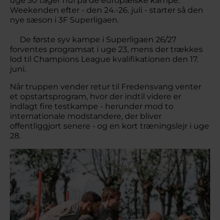
uge 30 tager hul på de europæiske kampe.
Weekenden efter - den 24.-26. juli - starter så den
nye sæson i 3F Superligaen.
De første syv kampe i Superligaen 26/27
forventes programsat i uge 23, mens der trækkes
lod til Champions League kvalifikationen den 17.
juni.
Når truppen vender retur til Fredensvang venter
et opstartsprogram, hvor der indtil videre er
indlagt fire testkampe - herunder mod to
internationale modstandere, der bliver
offentliggjort senere - og en kort træningslejr i uge
28.