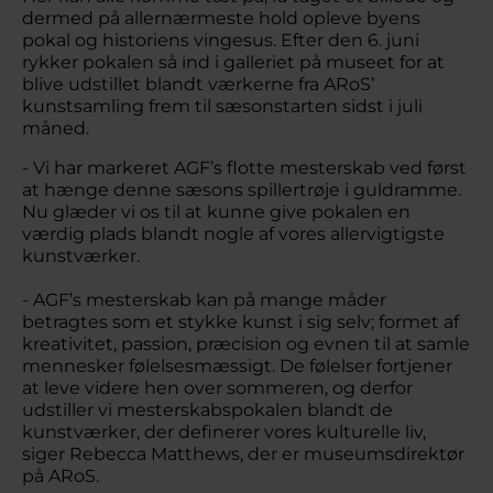
dermed på allernærmeste hold opleve byens
pokal og historiens vingesus. Efter den 6. juni
rykker pokalen så ind i galleriet på museet for at
blive udstillet blandt værkerne fra ARoS’
kunstsamling frem til sæsonstarten sidst i juli
måned.
- Vi har markeret AGF’s flotte mesterskab ved først
at hænge denne sæsons spillertrøje i guldramme.
Nu glæder vi os til at kunne give pokalen en
værdig plads blandt nogle af vores allervigtigste
kunstværker.
- AGF’s mesterskab kan på mange måder
betragtes som et stykke kunst i sig selv; formet af
kreativitet, passion, præcision og evnen til at samle
mennesker følelsesmæssigt. De følelser fortjener
at leve videre hen over sommeren, og derfor
udstiller vi mesterskabspokalen blandt de
kunstværker, der definerer vores kulturelle liv,
siger Rebecca Matthews, der er museumsdirektør
på ARoS.