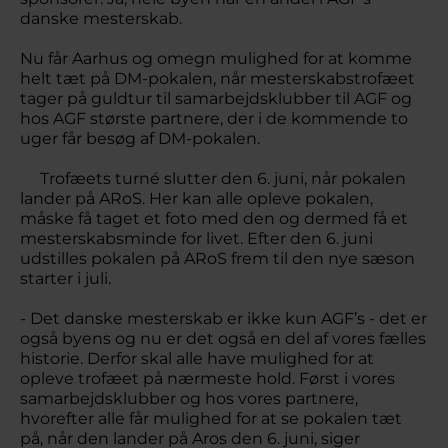
danske mesterskab.
Nu får Aarhus og omegn mulighed for at komme
helt tæt på DM-pokalen, når mesterskabstrofæet
tager på guldtur til samarbejdsklubber til AGF og
hos AGF største partnere, der i de kommende to
uger får besøg af DM-pokalen.
Trofæets turné slutter den 6. juni, når pokalen
lander på ARoS. Her kan alle opleve pokalen,
måske få taget et foto med den og dermed få et
mesterskabsminde for livet. Efter den 6. juni
udstilles pokalen på ARoS frem til den nye sæson
starter i juli.
- Det danske mesterskab er ikke kun AGF’s - det er
også byens og nu er det også en del af vores fælles
historie. Derfor skal alle have mulighed for at
opleve trofæet på nærmeste hold. Først i vores
samarbejdsklubber og hos vores partnere,
hvorefter alle får mulighed for at se pokalen tæt
på, når den lander på Aros den 6. juni, siger