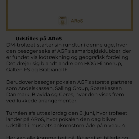
Udstilles på ARoS
DM-trofæet starter sin rundtur i denne uge, hvor
den besøger seks af AGF’s samarbejdsklubber, der
er fundet via lodtrækning og geografisk fordeling.
Det drejer sig blandt andre om HOG Hinnerup,
Galten FS og Brabrand IF.
Derudover besøger pokalen AGF’s største partnere
som Andelskassen, Salling Group, Sparekassen
Danmark, Bravida og Ceres, hvor den vises frem
ved lukkede arrangementer.
Turnéen afsluttes lørdag den 6. juni, hvor trofæet
lander på ARoS, hvor pokalen den dag bliver
udstillet i museets ankomstområde på niveau 4.
Her kan alle komme tæt på, få taget et billede og