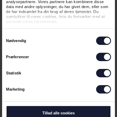
analysepartnere. Vores partnere kan kombinere disse
data med andre oplysninger, du har givet dem, eller som
de har indsamlet fra din brug af deres tjenester. Du
samtykker til vores cookies, hvis du fortsætter med at
anvende vores hjemmeside.
Samtykkevalg
18.06.2026
Nødvendig
NYHED
Præferencer
MANDAG FORTSÆTTER FESTEN:
SPILLERNE KØRER I ÅBEN BUS TIL
Statistik
RÅDHUSET
Marketing
Tillad alle cookies