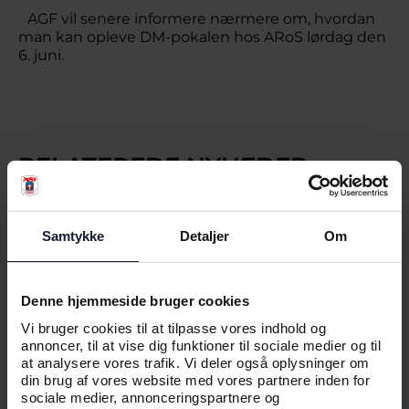
AGF vil senere informere nærmere om, hvordan
man kan opleve DM-pokalen hos ARoS lørdag den
6. juni.
RELATEREDE NYHEDER
Samtykke
Detaljer
Om
NYHED
VIAPLAY VISER AGF's VEJ MOD
CHAMPIONS LEAGUE
Denne hjemmeside bruger cookies
Vi bruger cookies til at tilpasse vores indhold og
annoncer, til at vise dig funktioner til sociale medier og til
at analysere vores trafik. Vi deler også oplysninger om
din brug af vores website med vores partnere inden for
sociale medier, annonceringspartnere og