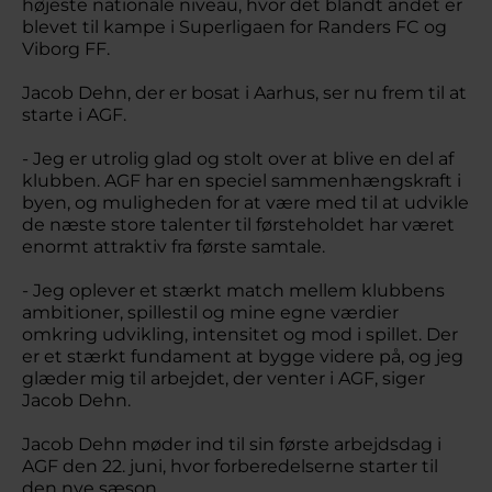
højeste nationale niveau, hvor det blandt andet er
blevet til kampe i Superligaen for Randers FC og
Viborg FF.
Jacob Dehn, der er bosat i Aarhus, ser nu frem til at
starte i AGF.
- Jeg er utrolig glad og stolt over at blive en del af
klubben. AGF har en speciel sammenhængskraft i
byen, og muligheden for at være med til at udvikle
de næste store talenter til førsteholdet har været
enormt attraktiv fra første samtale.
- Jeg oplever et stærkt match mellem klubbens
ambitioner, spillestil og mine egne værdier
omkring udvikling, intensitet og mod i spillet. Der
er et stærkt fundament at bygge videre på, og jeg
glæder mig til arbejdet, der venter i AGF, siger
Jacob Dehn.
Jacob Dehn møder ind til sin første arbejdsdag i
AGF den 22. juni, hvor forberedelserne starter til
den nye sæson.