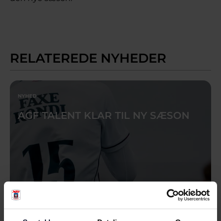
RELATEREDE NYHEDER
NYHED
AGF TALENT KLAR TIL NY SÆSON