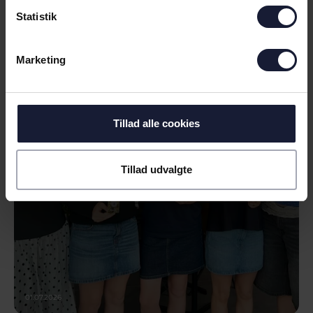
Statistik
10.07.2026
Marketing
NYHED
PRISER UDDELT HOS SALLING
Tillad alle cookies
Tillad udvalgte
01.07.2026