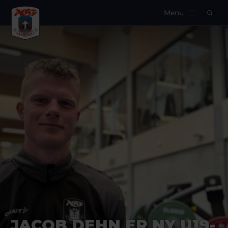
Menu
Logo
JACOB DEHN ER NY U19-