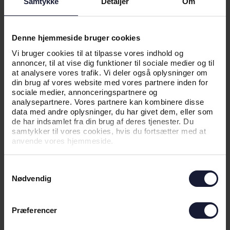
Samtykke
Detaljer
Om
Denne hjemmeside bruger cookies
04.08.2026
Vi bruger cookies til at tilpasse vores indhold og
annoncer, til at vise dig funktioner til sociale medier og til
at analysere vores trafik. Vi deler også oplysninger om
NYHED
din brug af vores website med vores partnere inden for
sociale medier, annonceringspartnere og
YOUNG GUNS SUGER TIL SIG I
analysepartnere. Vores partnere kan kombinere disse
BELGIEN
data med andre oplysninger, du har givet dem, eller som
de har indsamlet fra din brug af deres tjenester. Du
samtykker til vores cookies, hvis du fortsætter med at
anvende vores hjemmeside.
Samtykkevalg
Nødvendig
Præferencer