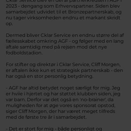
Cklar Service blev en del af partnerkredsen i AGF i
2023 - dengang som Erhvervspartner. Siden blev
samarbejdet udvidet til et Bronzepartnerskab, og
nu tager virksomheden endnu et markant skridt
op.
Dermed bliver Cklar Service en endnu større del af
fællesskabet omkring AGF - og følger med en lang
aftale samtidig med på rejsen mod det nye
fodboldstadion.
For stifter og direktør i Cklar Service, Cliff Morgen,
er aftalen ikke kun et strategisk partnerskab - den
har også en stor personlig betydning.
- AGF har altid betydet noget særligt for mig. Jeg
er hviie i hjertet og har støttet klubben siden, jeg
var barn. Derfor var det også en 'no-brainer', da
muligheden for at øge vores sponsorat opstod,
siger Cliff Morgen, der har været meget tilfreds
med de første tre år i samarbejdet.
- Det er stort for mig - både personligt og