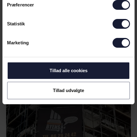
Præferencer
Statistik
Marketing
13.07.2026
Tillad alle cookies
NYHED
VELKOMMEN TIL BYENS-
Tillad udvalgte
STILLADSER.DK