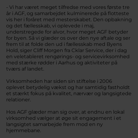
- Vi har været meget tilfredse med vores første tre
år i AGF, og samarbejdet kulminerede på flotteste
vis her i foråret med mesterskabet. Den opbakning
og det fællesskab, vi oplevede i maj,
understregede for alvor, hvor meget AGF betyder
for byen. Så vi glæder os over den nye aftale og ser
frem til at folde den ud i fællesskab med Byens
Hold, siger Cliff Morgen fra Cklar Service, der i dag
en veletableret rengørings- og servicevirksomhed
med stærke rødder i Aarhus og aktiviteter på
tværs af landet.
Virksomheden har siden sin stiftelse i 2006
oplevet betydelig vækst og har samtidig fastholdt
et stærkt fokus på kvalitet, nærvær og langsigtede
relationer.
Hos AGF glæder man sig over, at endnu en lokal
virksomhed vælger at øge sit engagement i et
langsigtet samarbejde frem mod en ny
hjemmebane.