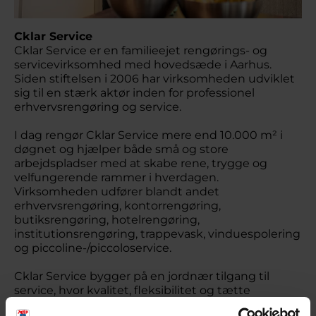
Cklar Service
Cklar Service er en familieejet rengørings- og
servicevirksomhed med hovedsæde i Aarhus.
Siden stiftelsen i 2006 har virksomheden udviklet
sig til en stærk aktør inden for professionel
erhvervsrengøring og service.
I dag rengør Cklar Service mere end 10.000 m² i
døgnet og hjælper både små og store
arbejdspladser med at skabe rene, trygge og
velfungerende rammer i hverdagen.
Virksomheden udfører blandt andet
erhvervsrengøring, kontorrengøring,
butiksrengøring, hotelrengøring,
institutionsrengøring, trappevask, vinduespolering
og piccoline-/piccoloservice.
Cklar Service bygger på en jordnær tilgang til
service, hvor kvalitet, fleksibilitet og tætte
relationer er i centrum. Ambitionen er ikke blot at