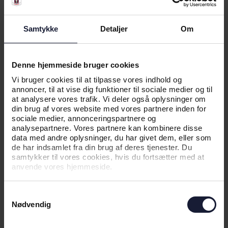
være en leverandør, men en betroet samarbejds-
partner, der kender kundernes hverdag og tager
ansvar for, at tingene fungerer - også når andre er
Samtykke
Detaljer
Om
gået hjem.
Se mere på cklar.dk
Denne hjemmeside bruger cookies
Vi bruger cookies til at tilpasse vores indhold og
annoncer, til at vise dig funktioner til sociale medier og til
at analysere vores trafik. Vi deler også oplysninger om
din brug af vores website med vores partnere inden for
RELATEREDE NYHEDER
sociale medier, annonceringspartnere og
analysepartnere. Vores partnere kan kombinere disse
data med andre oplysninger, du har givet dem, eller som
de har indsamlet fra din brug af deres tjenester. Du
NYHED
samtykker til vores cookies, hvis du fortsætter med at
anvende vores hjemmeside.
DIN BILPARTNER LYSTRUP NU
OGSÅ PARTNER I AGF
Samtykkevalg
Nødvendig