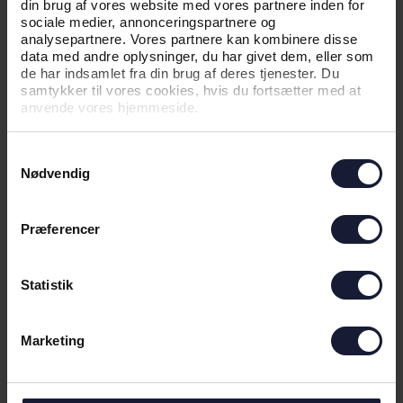
din brug af vores website med vores partnere inden for
sociale medier, annonceringspartnere og
analysepartnere. Vores partnere kan kombinere disse
data med andre oplysninger, du har givet dem, eller som
de har indsamlet fra din brug af deres tjenester. Du
samtykker til vores cookies, hvis du fortsætter med at
anvende vores hjemmeside.
Samtykkevalg
Nødvendig
03.07.2026
Præferencer
NYHED
Statistik
VÆR MED NÅR VI LANCERER
UDEBANETRØJEN 26/27
Marketing