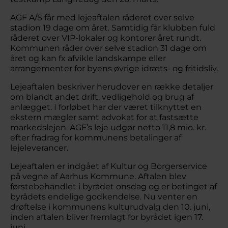
AGF A/S får med lejeaftalen råderet over selve
stadion 19 dage om året. Samtidig får klubben fuld
råderet over VIP-lokaler og kontorer året rundt.
Kommunen råder over selve stadion 31 dage om
året og kan fx afvikle landskampe eller
arrangementer for byens øvrige idræts- og fritidsliv.
Lejeaftalen beskriver herudover en række detaljer
om blandt andet drift, vedligehold og brug af
anlægget. I forløbet har der været tilknyttet en
ekstern mægler samt advokat for at fastsætte
markedslejen. AGF’s leje udgør netto 11,8 mio. kr.
efter fradrag for kommunens betalinger af
lejeleverancer.
Lejeaftalen er indgået af Kultur og Borgerservice
på vegne af Aarhus Kommune. Aftalen blev
førstebehandlet i byrådet onsdag og er betinget af
byrådets endelige godkendelse. Nu venter en
drøftelse i kommunens kulturudvalg den 10. juni,
inden aftalen bliver fremlagt for byrådet igen 17.
juni.