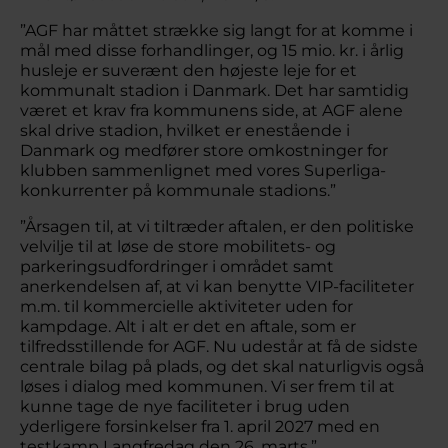
”AGF har måttet strække sig langt for at komme i
mål med disse forhandlinger, og 15 mio. kr. i årlig
husleje er suverænt den højeste leje for et
kommunalt stadion i Danmark. Det har samtidig
været et krav fra kommunens side, at AGF alene
skal drive stadion, hvilket er enestående i
Danmark og medfører store omkostninger for
klubben sammenlignet med vores Superliga-
konkurrenter på kommunale stadions.”
”Årsagen til, at vi tiltræder aftalen, er den politiske
velvilje til at løse de store mobilitets- og
parkeringsudfordringer i området samt
anerkendelsen af, at vi kan benytte VIP-faciliteter
m.m. til kommercielle aktiviteter uden for
kampdage. Alt i alt er det en aftale, som er
tilfredsstillende for AGF. Nu udestår at få de sidste
centrale bilag på plads, og det skal naturligvis også
løses i dialog med kommunen. Vi ser frem til at
kunne tage de nye faciliteter i brug uden
yderligere forsinkelser fra 1. april 2027 med en
testkamp Langfredag den 26. marts.”