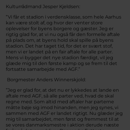
Kulturrådmand Jesper Kjeldsen:
”Vi får et stadion i verdensklasse, som hele Aarhus
kan være stolt af, og hvor der venter store
oplevelser for byens borgere og gæster. Jeg er
rigtig glad for, at vi nu også får den formelle aftale
på plads om, at byens hold skal spille på byens
stadion. Det har taget tid, for det er svært stof,
men vi er landet på en fair aftale for alle parter.
Mens vi bygger det nye stadion færdigt, vil jeg
glæde mig til den første kamp og se frem til det
fortsatte samarbejde med AGF.”
Borgmester Anders Winnerskjold:
”Jeg er glad for, at det nu er lykkedes at lande en
aftale med AGF, så alle parter ved, hvad de skal
regne med. Som altid med aftaler har parterne
måtte bøje sig imod hinanden, men jeg synes, vi
sammen med AGF er landet rigtigt. Nu glæder jeg
mig til samarbejdet, men først og fremmest til at
se vores danmarksmestre i aktion derude næste