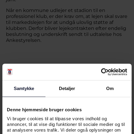
Når en kommune udlejer et stadion til en
professionel klub, er der krav om, at lejen skal svare
til markedslejen for at undgå ulovlig støtte af
klubben. Derfor bliver lejekontrakten efter endelig
beslutning og underskrift sendt til udtalelse hos
Ankestyrelsen.
RELATEREDE NYHEDER
Samtykke
Detaljer
Om
NYHED
Denne hjemmeside bruger cookies
UDEBANETRØJEN 26/27
Vi bruger cookies til at tilpasse vores indhold og
annoncer, til at vise dig funktioner til sociale medier og til
at analysere vores trafik. Vi deler også oplysninger om