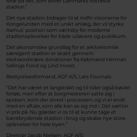
forår på det, som bliver Danmarks flotteste
stadion.”
Det nye stadion bidrager til at indfri visionerne for
Kongelunden med et unikt anlæg, der vil styrke
Aarhus’ position som værtsby for moderne
stadionoplevelser for både udøvere og publikum.
Det økonomiske grundlag for et arkitektonisk
særegent stadion er skabt gennem
ekstraordinære donationer fra Købmand Herman
Sallings Fond og Lind Invest.
Bestyrelsesformand, AGF A/S, Lars Fournais:
"Det har været et langstrakt og til tider også bøvlet
forløb, men efter at borgmesteren satte sig i
spidsen, kom der skred i processen, og vi er endt
med en aftale, som alle kan se sig ind i. Det sætter
vi pris på. Nu glæder vi os til at kunne tage et
banebrydende stadion i brug og skabe nye store
oplevelser for hele byen.”
Direktør Jacob Nielsen, AGF A/S: