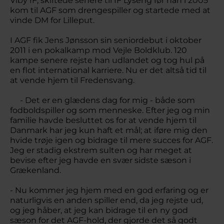
Viby IF, skiftede senere til IF Lyseng før han i 2005
kom til AGF som drengespiller og startede med at
vinde DM for Lilleput.
I AGF fik Jens Jønsson sin seniordebut i oktober
2011 i en pokalkamp mod Vejle Boldklub. 120
kampe senere rejste han udlandet og tog hul på
en flot international karriere. Nu er det altså tid til
at vende hjem til Fredensvang.
- Det er en glædens dag for mig - både som
fodboldspiller og som menneske. Efter jeg og min
familie havde besluttet os for at vende hjem til
Danmark har jeg kun haft et mål; at iføre mig den
hvide trøje igen og bidrage til mere succes for AGF.
Jeg er stadig ekstrem sulten og har meget at
bevise efter jeg havde en svær sidste sæson i
Grækenland.
- Nu kommer jeg hjem med en god erfaring og er
naturligvis en anden spiller end, da jeg rejste ud,
og jeg håber, at jeg kan bidrage til en ny god
sæson for det AGF-hold, der gjorde det så godt