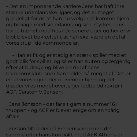
- Det en imponerende karriere Jens har haft i tre
stærke udenlandske ligaer, og det er meget
glædeligt for os, at han nu vælger at komme hjem
og bidrage med sin erfaring og sine styrker. Jens
har jo trænet med hos i de senere uger og her er vi
blot blevet bekræftet i, at han skal være en del af
vores trup i de kommende år.
- Han er fit og er stadig en stærk spiller med et
godt blik for spillet, og så er han sulten og ærgerrig
efter at bidrage og blive en del af hans
barndomsklub, som han holder så meget af. Det er
en af vores egne, der nu vender hjem og det
glæder vi os meget over, siger fodbolddirektør i
AGF, Carsten V. Jensen.
Jens Jønsson - der får sit gamle nummer 16 i
truppen - og AGF er blevet enige om en toårig
aftale.
Jønsson tiltræder på Fredensvang med det
samme efter hans kontrakt med AEK Athens er