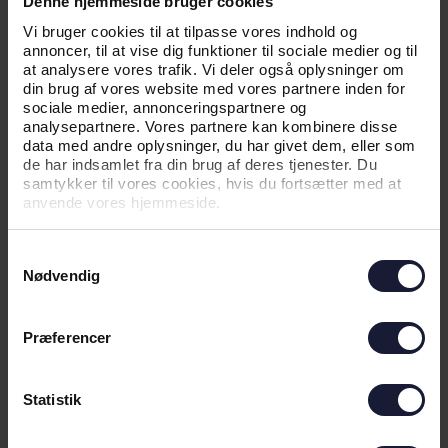
Denne hjemmeside bruger cookies
Vi bruger cookies til at tilpasse vores indhold og
annoncer, til at vise dig funktioner til sociale medier og til
NYHED
at analysere vores trafik. Vi deler også oplysninger om
KLAR TIL RETURKAMP: TIRSDAG
din brug af vores website med vores partnere inden for
sociale medier, annonceringspartnere og
GÆLDER DET
analysepartnere. Vores partnere kan kombinere disse
data med andre oplysninger, du har givet dem, eller som
de har indsamlet fra din brug af deres tjenester. Du
samtykker til vores cookies, hvis du fortsætter med at
anvende vores hjemmeside.
Samtykkevalg
Nødvendig
Præferencer
07.08.2026
Statistik