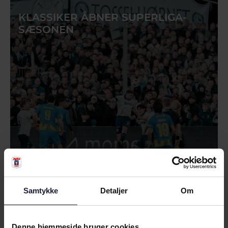
KLASSIKER ÅBNER SUPERLIGA-
SÆSONEN
23.07.2026
Samtykke
Detaljer
Om
NYHED
- VI BLEV MATCHET RIGTIG GODT I
Denne hjemmeside bruger cookies