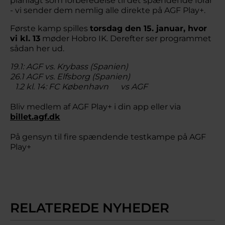
planlagt som forberedelse til det spændende forår
- vi sender dem nemlig alle direkte på AGF Play+.
Første kamp spilles
torsdag den 15. januar, hvor
vi kl. 13
møder Hobro IK. Derefter ser programmet
sådan her ud.
19.1: AGF vs. Krybass (Spanien)
26.1 AGF vs. Elfsborg (Spanien)
1.2 kl. 14: FC København vs AGF
Bliv medlem af AGF Play+ i din app eller via
billet.agf.dk
På gensyn til fire spændende testkampe på AGF
Play+
RELATEREDE NYHEDER