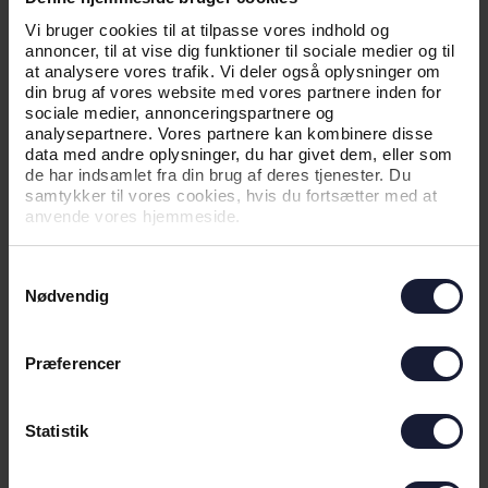
DAG
Vi bruger cookies til at tilpasse vores indhold og
annoncer, til at vise dig funktioner til sociale medier og til
at analysere vores trafik. Vi deler også oplysninger om
din brug af vores website med vores partnere inden for
sociale medier, annonceringspartnere og
analysepartnere. Vores partnere kan kombinere disse
data med andre oplysninger, du har givet dem, eller som
de har indsamlet fra din brug af deres tjenester. Du
samtykker til vores cookies, hvis du fortsætter med at
anvende vores hjemmeside.
Samtykkevalg
Nødvendig
11.07.2026
Præferencer
NYHED
FAN-INFORMATION INDEN KAMP I
Statistik
BRØNDBY