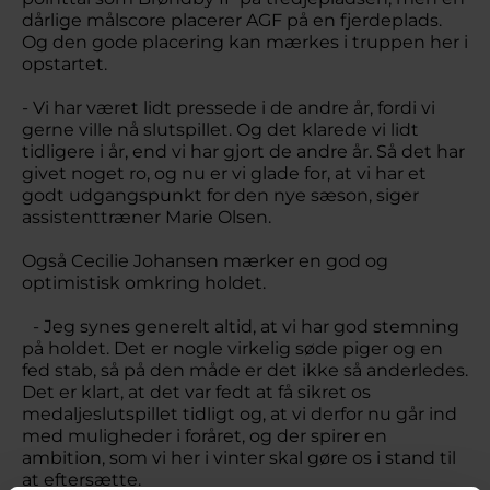
dårlige målscore placerer AGF på en fjerdeplads.
Og den gode placering kan mærkes i truppen her i
opstartet.
- Vi har været lidt pressede i de andre år, fordi vi
gerne ville nå slutspillet. Og det klarede vi lidt
tidligere i år, end vi har gjort de andre år. Så det har
givet noget ro, og nu er vi glade for, at vi har et
godt udgangspunkt for den nye sæson, siger
assistenttræner Marie Olsen.
Også Cecilie Johansen mærker en god og
optimistisk omkring holdet.
- Jeg synes generelt altid, at vi har god stemning
på holdet. Det er nogle virkelig søde piger og en
fed stab, så på den måde er det ikke så anderledes.
Det er klart, at det var fedt at få sikret os
medaljeslutspillet tidligt og, at vi derfor nu går ind
med muligheder i foråret, og der spirer en
ambition, som vi her i vinter skal gøre os i stand til
at eftersætte.