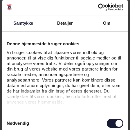
AGF Kvindefodbold har indtil videre følgende
testkampe i kalendere. Og flere kommer til.
Samtykke
Detaljer
Om
24.1 FCM vs. AGF
7.2 AGF vs. ASA
28.2 AGF vs. FCM
7.3 FCK vs. AGF
Denne hjemmeside bruger cookies
Vi bruger cookies til at tilpasse vores indhold og
annoncer, til at vise dig funktioner til sociale medier og til
at analysere vores trafik. Vi deler også oplysninger om
din brug af vores website med vores partnere inden for
sociale medier, annonceringspartnere og
RELATEREDE NYHEDER
analysepartnere. Vores partnere kan kombinere disse
data med andre oplysninger, du har givet dem, eller som
de har indsamlet fra din brug af deres tjenester. Du
samtykker til vores cookies, hvis du fortsætter med at
NYHED
anvende vores hjemmeside.
NEDTUR I VEJLBY FOR KVINDERNE
Samtykkevalg
Nødvendig