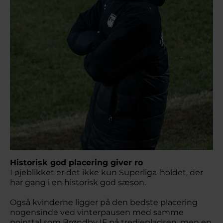
Historisk god placering giver ro
I øjeblikket er det ikke kun Superliga-holdet, der
har gang i en historisk god sæson.
Også kvinderne ligger på den bedste placering
nogensinde ved vinterpausen med samme
pointtal som Brøndby IF på tredjepladsen, men en