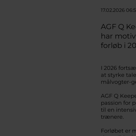
17.02.2026 06:
AGF Q Kee
har motiv
forløb i 2
I 2026 forts
at styrke ta
målvogter-g
AGF Q Keeper
passion for 
til en intens
trænere.
Forløbet er m