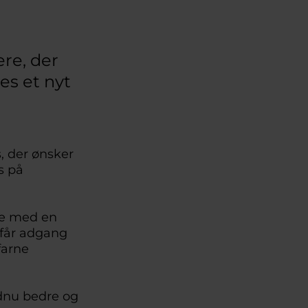
ere, der
es et nyt
, der ønsker
s på
re med en
 får adgang
farne
endnu bedre og