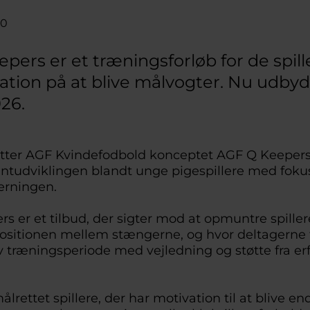
50
pers er et træningsforløb for de spill
ation på at blive målvogter. Nu udbyd
026.
ætter AGF Kvindefodbold konceptet AGF Q Keepers
lentudviklingen blandt unge pigespillere med foku
erningen.
s er et tilbud, der sigter mod at opmuntre spille
positionen mellem stængerne, og hvor deltagerne
iv træningsperiode med vejledning og støtte fra er
ålrettet spillere, der har motivation til at blive 