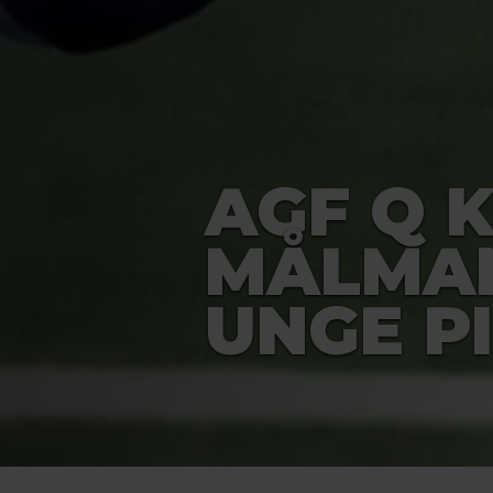
AGF Q 
MÅLMA
UNGE P