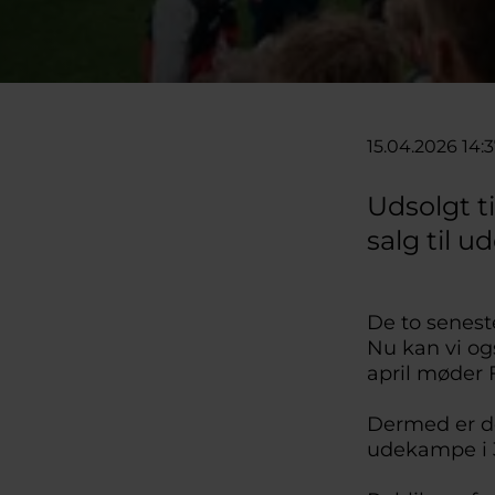
15.04.2026 14:
Udsolgt t
salg til u
De to seneste
Nu kan vi o
april møder F
Dermed er de
udekampe i 