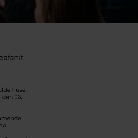
afsnit -
ulde huse.
 den 26.
kommende
mp.