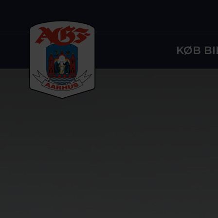
KØB BI
Logo