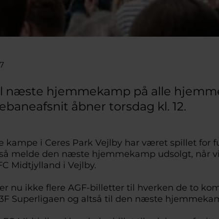
37
il næste hjemmekamp på alle hjemme
debaneafsnit åbner torsdag kl. 12.
 kampe i Ceres Park Vejlby har været spillet for f
gså melde den næste hjemmekamp udsolgt, når vi
C Midtjylland i Vejlby.
r nu ikke flere AGF-billetter til hverken de to 
3F Superligaen og altså til den næste hjemmeka