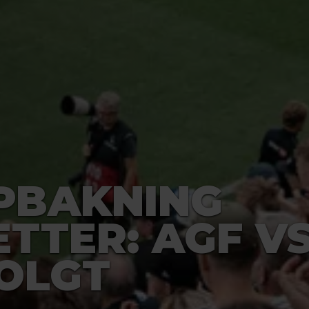
PBAKNING
TTER: AGF VS
OLGT