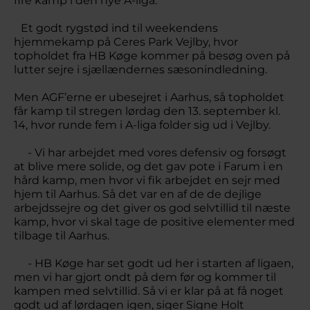
fire kamp i den nye A-liga.
Et godt rygstød ind til weekendens
hjemmekamp på Ceres Park Vejlby, hvor
topholdet fra HB Køge kommer på besøg oven på
lutter sejre i sjællændernes sæsonindledning.
Men AGF’erne er ubesejret i Aarhus, så topholdet
får kamp til stregen lørdag den 13. september kl.
14, hvor runde fem i A-liga folder sig ud i Vejlby.
- Vi har arbejdet med vores defensiv og forsøgt
at blive mere solide, og det gav pote i Farum i en
hård kamp, men hvor vi fik arbejdet en sejr med
hjem til Aarhus. Så det var en af de de dejlige
arbejdssejre og det giver os god selvtillid til næste
kamp, hvor vi skal tage de positive elementer med
tilbage til Aarhus.
- HB Køge har set godt ud her i starten af ligaen,
men vi har gjort ondt på dem før og kommer til
kampen med selvtillid. Så vi er klar på at få noget
godt ud af lørdagen igen, siger Signe Holt