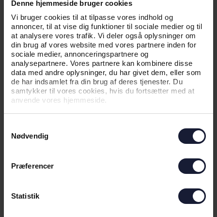
Denne hjemmeside bruger cookies
NYHED
Vi bruger cookies til at tilpasse vores indhold og
AGF KVINDEFODBOLD: NEDTUR I
annoncer, til at vise dig funktioner til sociale medier og til
VEJLBY
at analysere vores trafik. Vi deler også oplysninger om
din brug af vores website med vores partnere inden for
sociale medier, annonceringspartnere og
analysepartnere. Vores partnere kan kombinere disse
data med andre oplysninger, du har givet dem, eller som
de har indsamlet fra din brug af deres tjenester. Du
samtykker til vores cookies, hvis du fortsætter med at
anvende vores hjemmeside.
Samtykkevalg
Nødvendig
28.04.2026
Præferencer
Statistik
NYHED