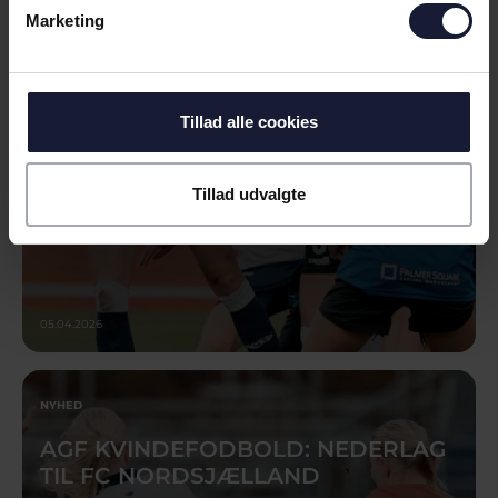
FORGÆVES FIGHT I KØGE
Marketing
Tillad alle cookies
Tillad udvalgte
05.04.2026
NYHED
AGF KVINDEFODBOLD: NEDERLAG
TIL FC NORDSJÆLLAND