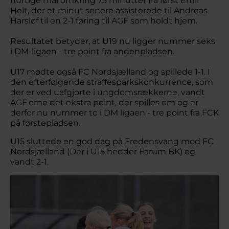
hurtige mål omkring 75 minutter fra først Emil
Helt, der et minut senere assisterede til Andreas
Harsløf til en 2-1 føring til AGF som holdt hjem.
Resultatet betyder, at U19 nu ligger nummer seks
i DM-ligaen - tre point fra andenpladsen.
U17 mødte også FC Nordsjælland og spillede 1-1. I
den efterfølgende straffesparkskonkurrence, som
der er ved uafgjorte i ungdomsrækkerne, vandt
AGF’erne det ekstra point, der spilles om og er
derfor nu nummer to i DM ligaen - tre point fra FCK
på førstepladsen.
U15 sluttede en god dag på Fredensvang mod FC
Nordsjælland (Der i U15 hedder Farum BK) og
vandt 2-1.