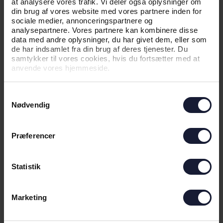
at analysere vores trafik. Vi deler også oplysninger om
din brug af vores website med vores partnere inden for
sociale medier, annonceringspartnere og
analysepartnere. Vores partnere kan kombinere disse
data med andre oplysninger, du har givet dem, eller som
de har indsamlet fra din brug af deres tjenester. Du
samtykker til vores cookies, hvis du fortsætter med at
anvende vores hjemmeside.
Samtykkevalg
10.07.2026
Nødvendig
Præferencer
NYHED
PRISER UDDELT HOS SALLING
Statistik
Marketing