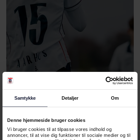
04.08.2026
Samtykke
Detaljer
Om
NYHED
YOUNG GUNS SUGER TIL SIG I
BELGIEN
Denne hjemmeside bruger cookies
Vi bruger cookies til at tilpasse vores indhold og
annoncer, til at vise dig funktioner til sociale medier og til