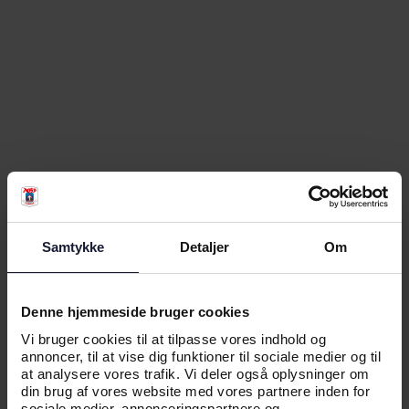
RELATEREDE NYHEDER
Samtykke
Detaljer
Om
NYHED
AGF INVITERER TIL DEBAT PÅ
Denne hjemmeside bruger cookies
FOLKEMØDET
Vi bruger cookies til at tilpasse vores indhold og
annoncer, til at vise dig funktioner til sociale medier og til
at analysere vores trafik. Vi deler også oplysninger om
din brug af vores website med vores partnere inden for
sociale medier, annonceringspartnere og