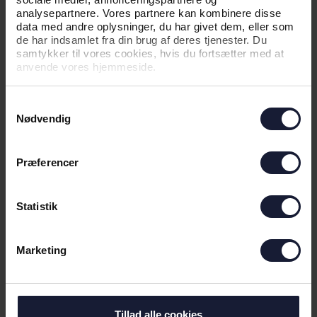
analysepartnere. Vores partnere kan kombinere disse
data med andre oplysninger, du har givet dem, eller som
de har indsamlet fra din brug af deres tjenester. Du
samtykker til vores cookies, hvis du fortsætter med at
anvende vores hjemmeside.
Samtykkevalg
04.06.2026
Nødvendig
Præferencer
NYHED
KAMPTRØJER PÅ AUKTION FOR EN
Statistik
GOD SAG
Marketing
Tillad alle cookies