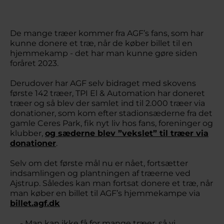
De mange træer kommer fra AGF’s fans, som har
kunne donere et træ, når de køber billet til en
hjemmekamp - det har man kunne gøre siden
foråret 2023.
Derudover har AGF selv bidraget med skovens
første 142 træer, TPI El & Automation har doneret
træer og så blev der samlet ind til 2.000 træer via
donationer, som kom efter stadionsæderne fra det
gamle Ceres Park, fik nyt liv hos fans, foreninger og
klubber,
og sæderne blev ”vekslet” til træer via
donationer
.
Selv om det første mål nu er nået, fortsætter
indsamlingen og plantningen af træerne ved
Ajstrup. Således kan man fortsat donere et træ, når
man køber en billet til AGF’s hjemmekampe via
billet.agf.dk
- Man kan ikke få for mange træer, så vi