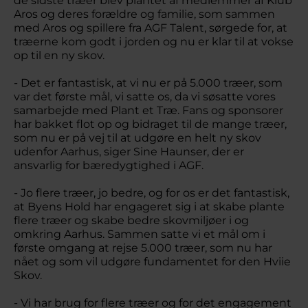
de sidste træer blev plantet af medlemmer af Klub
Aros og deres forældre og familie, som sammen
med Aros og spillere fra AGF Talent, sørgede for, at
træerne kom godt i jorden og nu er klar til at vokse
op til en ny skov.
- Det er fantastisk, at vi nu er på 5.000 træer, som
var det første mål, vi satte os, da vi søsatte vores
samarbejde med Plant et Træ. Fans og sponsorer
har bakket flot op og bidraget til de mange træer,
som nu er på vej til at udgøre en helt ny skov
udenfor Aarhus, siger Sine Haunser, der er
ansvarlig for bæredygtighed i AGF.
- Jo flere træer, jo bedre, og for os er det fantastisk,
at Byens Hold har engageret sig i at skabe plante
flere træer og skabe bedre skovmiljøer i og
omkring Aarhus. Sammen satte vi et mål om i
første omgang at rejse 5.000 træer, som nu har
nået og som vil udgøre fundamentet for den Hviie
Skov.
- Vi har brug for flere træer og for det engagement