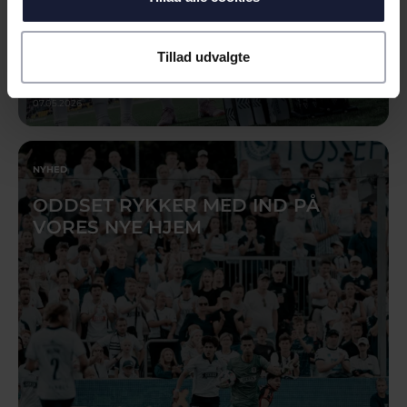
Tillad udvalgte
07.05.2026
NYHED
ODDSET RYKKER MED IND PÅ
VORES NYE HJEM