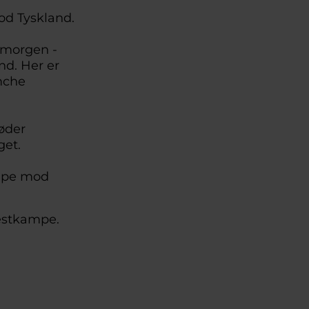
od Tyskland.
 morgen -
d. Her er
mche
øder
get.
ampe mod
testkampe.