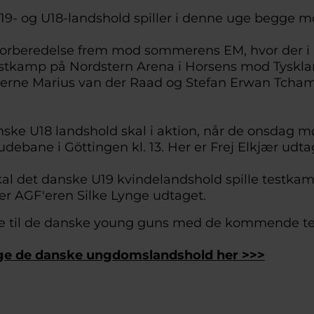
9- og U18-landshold spiller i denne uge begge m
forberedelse frem mod sommerens EM, hvor der i
stkamp på Nordstern Arena i Horsens mod Tysklan
llerne Marius van der Raad og Stefan Erwan Tcha
ske U18 landshold skal i aktion, når de onsdag m
udebane i Göttingen kl. 13. Her er Frej Elkjær udta
skal det danske U19 kvindelandshold spille testk
 er AGF'eren Silke Lynge udtaget.
ke til de danske young guns med de kommende 
ge de danske ungdomslandshold her >>>