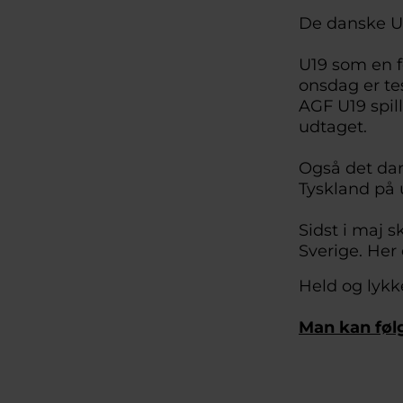
De danske U1
U19 som en 
onsdag er te
AGF U19 spi
udtaget.
Også det dan
Tyskland på 
Sidst i maj 
Sverige. Her
Held og lyk
Man kan føl