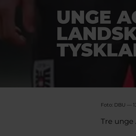
UNGE AG
LANDS
TYSKLA
Foto: DBU — 13
Tre unge 