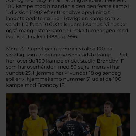
AGF og Brøndby IF har naturligvis spillet flere end
100 kampe mod hinanden siden den første kamp i
1. division i 1982 efter Brøndbys oprykning til
landets bedste række - i øvrigt en kamp som vi
vandt 1-0 foran 10.000 tilskuere i Aarhus. Vi husker
også mange store kampe i Pokalturneringen med
ikoniske finaler i 1988 og 1996.
Men i 3F Superligaen rammer vi altså 100 på
søndag, som er denne sæsons sidste kamp. Set
hen over de 100 kampe er det stadig Brøndby IF
som har overhånden med 50 sejre, mens vi har
vundet 25. Hjemme har vi vundet 18 og søndag
spiller vi hjemmekamp nummer 51 ud af de 100
kampe mod Brøndby IF.