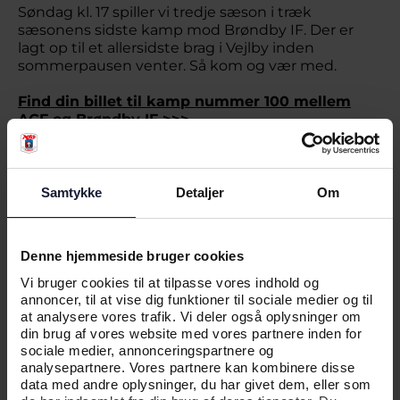
Søndag kl. 17 spiller vi tredje sæson i træk
sæsonens sidste kamp mod Brøndby IF. Der er
lagt op til et allersidste brag i Vejlby inden
sommerpausen venter. Så kom og vær med.
Find din billet til kamp nummer 100 mellem
AGF og Brøndby IF >>>
Samtykke
Detaljer
Om
Denne hjemmeside bruger cookies
Vi bruger cookies til at tilpasse vores indhold og
annoncer, til at vise dig funktioner til sociale medier og til
at analysere vores trafik. Vi deler også oplysninger om
din brug af vores website med vores partnere inden for
sociale medier, annonceringspartnere og
analysepartnere. Vores partnere kan kombinere disse
data med andre oplysninger, du har givet dem, eller som