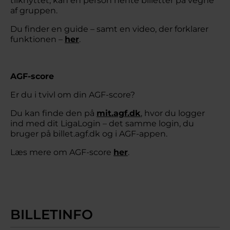
tilknyttet, kan én person hente billetter på vegne
af gruppen.
Du finder en guide – samt en video, der forklarer
funktionen –
her
.
AGF-score
Er du i tvivl om din AGF-score?
Du kan finde den på
mit.agf.dk
, hvor du logger
ind med dit LigaLogin – det samme login, du
bruger på billet.agf.dk og i AGF-appen.
Læs mere om AGF-score
her
.
BILLETINFO