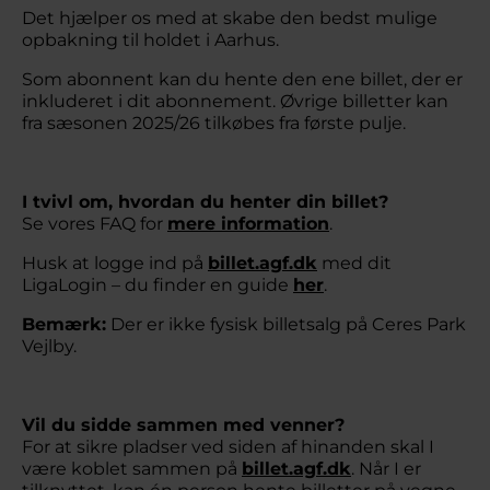
Det hjælper os med at skabe den bedst mulige
opbakning til holdet i Aarhus.
Som abonnent kan du hente den ene billet, der er
inkluderet i dit abonnement. Øvrige billetter kan
fra sæsonen 2025/26 tilkøbes fra første pulje.
I tvivl om, hvordan du henter din billet?
Se vores FAQ for
mere information
.
Husk at logge ind på
billet.agf.dk
med dit
LigaLogin – du finder en guide
her
.
Bemærk:
Der er ikke fysisk billetsalg på Ceres Park
Vejlby.
Vil du sidde sammen med venner?
For at sikre pladser ved siden af hinanden skal I
være koblet sammen på
billet.agf.dk
. Når I er