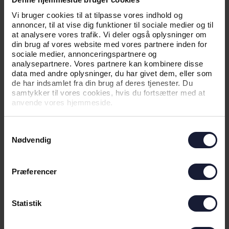
Vi bruger cookies til at tilpasse vores indhold og
EFTER EVALUERING AF FØRSTE
annoncer, til at vise dig funktioner til sociale medier og til
KAMP: OPDATEREDE
at analysere vores trafik. Vi deler også oplysninger om
ANBEFALINGER TIL EUROPÆISK
din brug af vores website med vores partnere inden for
sociale medier, annonceringspartnere og
HJEMMEBANE
analysepartnere. Vores partnere kan kombinere disse
data med andre oplysninger, du har givet dem, eller som
de har indsamlet fra din brug af deres tjenester. Du
samtykker til vores cookies, hvis du fortsætter med at
anvende vores hjemmeside.
Samtykkevalg
Nødvendig
03.08.2026
Præferencer
Statistik
NYHED
UDSOLGT TIL CL-KVAL-KAMPEN