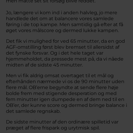
men måtte set sit forsøg blive reddet.
Jo, længere vi kom ind i anden halvleg, jo mere
handlede det om at balancere vores samlede
føring i de top kampe. Men samtidig gå efter at få
øget vores målscore og dermed lukke kampen.
Det fik vi mulighed for ved 65 minutter, da en god
AGF-omstilling først blev bremset til allersidst af
det fynske forsvar. Og i det hele taget var
hjemmeholdet, da pressede mest på, da vi nåede
midten af de sidste 45 minutter.
Men vi fik aldrig omsat overtaget til et mål og
efterhånden nærmede vi os de 90 minutter uden
flere mål. OB’erne begyndte at sende flere høje
bolde frem med stigende desperation og med
fem minutter igen dumpede en af dem ned til en
OB’er, der kunne score og dermed bringe balance i
det samlede regnskab.
De sidste minutter af den ordinære spilletid var
præget af flere frispark og urytmisk spil.