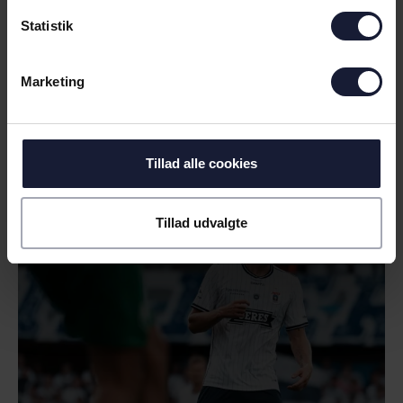
Statistik
Marketing
RELATEREDE NYHEDER
Tillad alle cookies
NYHED
SEJR GIVER GOD TRO INDEN
Tillad udvalgte
RETURKAMP