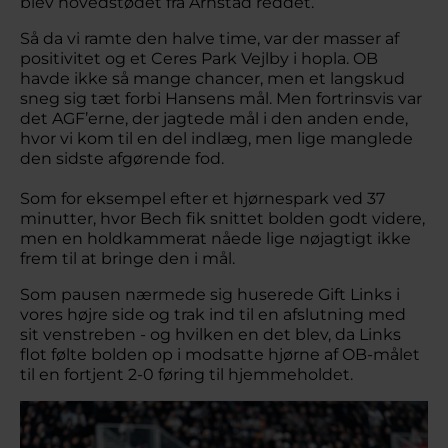
blev hovedstødet fra Arnstad reddet.
Så da vi ramte den halve time, var der masser af
positivitet og et Ceres Park Vejlby i hopla. OB
havde ikke så mange chancer, men et langskud
sneg sig tæt forbi Hansens mål. Men fortrinsvis var
det AGF’erne, der jagtede mål i den anden ende,
hvor vi kom til en del indlæg, men lige manglede
den sidste afgørende fod.
Som for eksempel efter et hjørnespark ved 37
minutter, hvor Bech fik snittet bolden godt videre,
men en holdkammerat nåede lige nøjagtigt ikke
frem til at bringe den i mål.
Som pausen nærmede sig huserede Gift Links i
vores højre side og trak ind til en afslutning med
sit venstreben - og hvilken en det blev, da Links
flot følte bolden op i modsatte hjørne af OB-målet
til en fortjent 2-0 føring til hjemmeholdet.