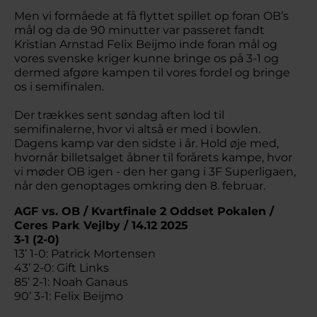
Men vi formåede at få flyttet spillet op foran OB’s
mål og da de 90 minutter var passeret fandt
Kristian Arnstad Felix Beijmo inde foran mål og
vores svenske kriger kunne bringe os på 3-1 og
dermed afgøre kampen til vores fordel og bringe
os i semifinalen.
Der trækkes sent søndag aften lod til
semifinalerne, hvor vi altså er med i bowlen.
Dagens kamp var den sidste i år. Hold øje med,
hvornår billetsalget åbner til forårets kampe, hvor
vi møder OB igen - den her gang i 3F Superligaen,
når den genoptages omkring den 8. februar.
AGF vs. OB / Kvartfinale 2 Oddset Pokalen /
Ceres Park Vejlby / 14.12 2025
3-1 (2-0)
13’ 1-0: Patrick Mortensen
43’ 2-0: Gift Links
85’ 2-1: Noah Ganaus
90’ 3-1: Felix Beijmo