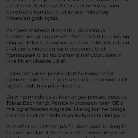
på et vanligt velbesøgt Ceres Park Vejlby, som
benyttede kampen til at ønske holdet og
hinanden godt nytår.
Kampen startede dramatisk, da Rasmus
Carstensen gik i græsset efter en hård tackling og
slog sig. Efter behandling var han heldigvis i stand
til at spille videre og var bidragende til et
hjørnespark til sit hold efter få minutter, som vi
ikke fik en chance ud af.
Men det var en positiv start fra kampen for
hjemmeholdet, som pressede på og i perioder fik
lagt et godt tryk på fynboerne.
Da vi nærmede os et kvarter gav presset pote, da
Tobias Bech fandt Patrick Mortensen foran OB’s
mål og anføreren svigtede ikke og kunne bringe
balance i det samlede regnskab, der nu lød på 1-1.
Kort efter var det tæt på 2-1, da et godt indlæg fra
Carstensen fandt Arnstad i feltet, men desværre