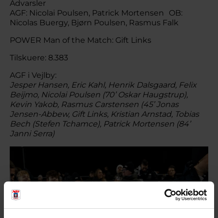
Advarsler
AGF: Nicolai Poulsen, Patrick Mortensen OB:
Nicolas Buergy, Bjørn Poulsen, Rasmus Falk
POWER Man of the Match: Gift Links
Tilskuere: 8.383
AGF i Vejlby:
Jesper Hansen, Eric Kahl, Henrik Dalsgaard, Felix
Beijmo, Nicolai Poulsen (70’ Oskar Haugstrup),
Kevin Yakob, Rasmus Carstensen (45’ Jonas
Jensen-Abbew, Gift Links, Kristian Arnstad, Tobias
Bech (Stefen Tchamce), Patrick Mortensen (84’
Janni Serra)