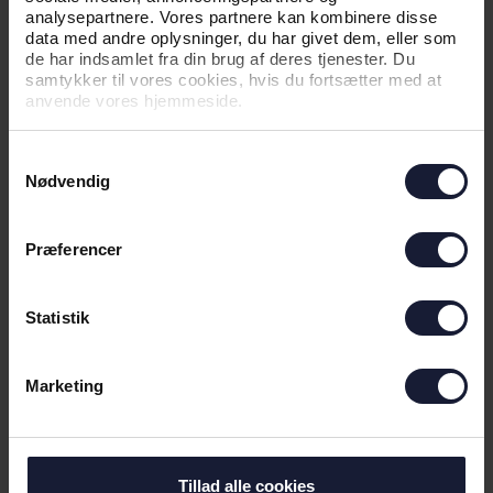
analysepartnere. Vores partnere kan kombinere disse
data med andre oplysninger, du har givet dem, eller som
07.08.2026
de har indsamlet fra din brug af deres tjenester. Du
samtykker til vores cookies, hvis du fortsætter med at
anvende vores hjemmeside.
NYHED
Samtykkevalg
TRANSPORT-EKSPERT NY
Nødvendig
PARTNER: VELKOMMEN TIL NTG
ROAD
Præferencer
Statistik
Marketing
Tillad alle cookies
07.08.2026