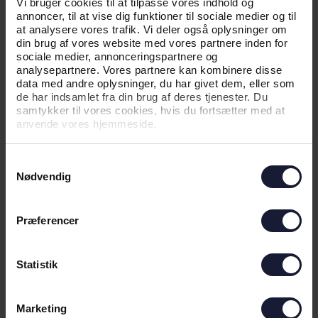
Vi bruger cookies til at tilpasse vores indhold og
VELKOMMEN TIL LÆRKE TINGLEFF
annoncer, til at vise dig funktioner til sociale medier og til
at analysere vores trafik. Vi deler også oplysninger om
din brug af vores website med vores partnere inden for
sociale medier, annonceringspartnere og
analysepartnere. Vores partnere kan kombinere disse
data med andre oplysninger, du har givet dem, eller som
de har indsamlet fra din brug af deres tjenester. Du
samtykker til vores cookies, hvis du fortsætter med at
anvende vores hjemmeside.
Samtykkevalg
Nødvendig
02.08.2026
Præferencer
NYHED
Statistik
AGF KVINDEFODBOLD:
MIDTBANESPILLER VENDER HJEM
TIL AGF
Marketing