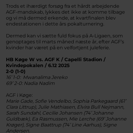
Trods et ihærdigt forsøg fra et hårdt arbejdende
AGF-mandskab, lykkes det ikke at komme tilbage
og vi må dermed erkende, at kvartfinalen blev
endestationen i dette års pokalturnering.
Dermed kan vi sætte fuld fokus på A-Ligaen, som
genoptages til marts måned næste år, efter AGF’s
kvinder har været på en velfortjent juleferie.
HB Køge W vs. AGF K / Capelli Stadion /
Kvindepokalen / 6.12 2025
2-0 (1-0)
16’ 1-0: Mwanalima Jereko
69’ 2-0: Nadia Nadim
AGF i Køge:
Marie Gade, Sofie Vendelbo, Sophia Parkegaard (61’
Clara Littrup), Julie Mathiasen, Elvira Bull Nejmann,
Sarah Sundahl, Cecilie Johansen (74’ Johanne
Guldbæk), Ea Rasmussen, Mie Lerche (69’ Johanne
Krøger), Signe Baattrup (74’ Line Aarhus), Signe
Andersen.