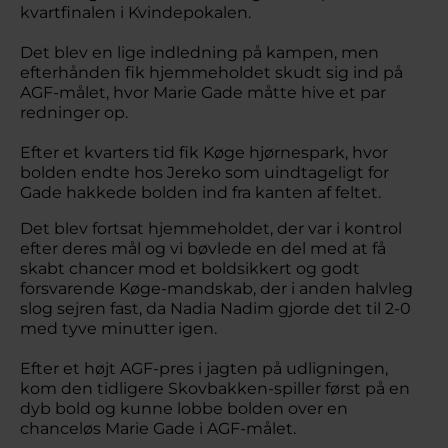
kvartfinalen i Kvindepokalen.
Det blev en lige indledning på kampen, men
efterhånden fik hjemmeholdet skudt sig ind på
AGF-målet, hvor Marie Gade måtte hive et par
redninger op.
Efter et kvarters tid fik Køge hjørnespark, hvor
bolden endte hos Jereko som uindtageligt for
Gade hakkede bolden ind fra kanten af feltet.
Det blev fortsat hjemmeholdet, der var i kontrol
efter deres mål og vi bøvlede en del med at få
skabt chancer mod et boldsikkert og godt
forsvarende Køge-mandskab, der i anden halvleg
slog sejren fast, da Nadia Nadim gjorde det til 2-0
med tyve minutter igen.
Efter et højt AGF-pres i jagten på udligningen,
kom den tidligere Skovbakken-spiller først på en
dyb bold og kunne lobbe bolden over en
chanceløs Marie Gade i AGF-målet.