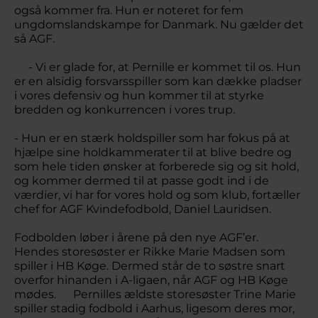
også kommer fra. Hun er noteret for fem
ungdomslandskampe for Danmark. Nu gælder det
så AGF.
- Vi er glade for, at Pernille er kommet til os. Hun
er en alsidig forsvarsspiller som kan dække pladser
i vores defensiv og hun kommer til at styrke
bredden og konkurrencen i vores trup.
- Hun er en stærk holdspiller som har fokus på at
hjælpe sine holdkammerater til at blive bedre og
som hele tiden ønsker at forberede sig og sit hold,
og kommer dermed til at passe godt ind i de
værdier, vi har for vores hold og som klub, fortæller
chef for AGF Kvindefodbold, Daniel Lauridsen.
Fodbolden løber i årene på den nye AGF’er.
Hendes storesøster er Rikke Marie Madsen som
spiller i HB Køge. Dermed står de to søstre snart
overfor hinanden i A-ligaen, når AGF og HB Køge
mødes. Pernilles ældste storesøster Trine Marie
spiller stadig fodbold i Aarhus, ligesom deres mor,