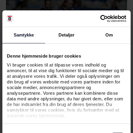
Samtykke
Detaljer
Om
Denne hjemmeside bruger cookies
Vi bruger cookies til at tilpasse vores indhold og
annoncer, til at vise dig funktioner til sociale medier og til
at analysere vores trafik. Vi deler også oplysninger om
02.08.2026
din brug af vores website med vores partnere inden for
sociale medier, annonceringspartnere og
analysepartnere. Vores partnere kan kombinere disse
NYHED
data med andre oplysninger, du har givet dem, eller som
de har indsamlet fra din brug af deres tjenester. Du
AGF KVINDEFODBOLD:
samtykker til vores cookies, hvis du fortsætter med at
MIDTBANESPILLER VENDER HJEM
anvende vores hjemmeside.
TIL AGF
Samtykkevalg