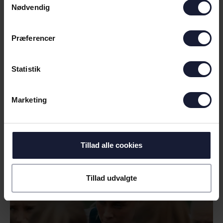
Nødvendig
Præferencer
Statistik
Marketing
01.08.2026
NYHED
Tillad alle cookies
AGF KVINDEFODBOLD KLAR TIL
FØRSTE KAMP I VEJLBY
Tillad udvalgte