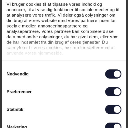
MULIGE EUROPÆISKE
Vi bruger cookies til at tilpasse vores indhold og
MODSTANDERE PÅ PLADS
annoncer, til at vise dig funktioner til sociale medier og til
at analysere vores trafik. Vi deler også oplysninger om
din brug af vores website med vores partnere inden for
sociale medier, annonceringspartnere og
analysepartnere. Vores partnere kan kombinere disse
data med andre oplysninger, du har givet dem, eller som
de har indsamlet fra din brug af deres tjenester. Du
samtykker til vores cookies, hvis du fortsætter med at
anvende vores hjemmeside.
Samtykkevalg
Nødvendig
03.08.2026
Præferencer
NYHED
Statistik
VELKOMMEN TIL COLIN RÖSLER
Marketing