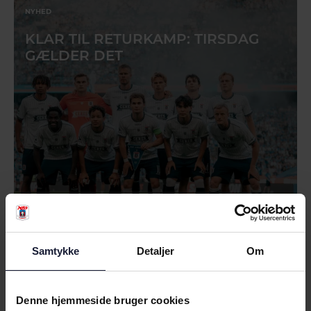
NYHED
KLAR TIL RETURKAMP: TIRSDAG
GÆLDER DET
07.08.2026
Samtykke
Detaljer
Om
NYHED
Denne hjemmeside bruger cookies