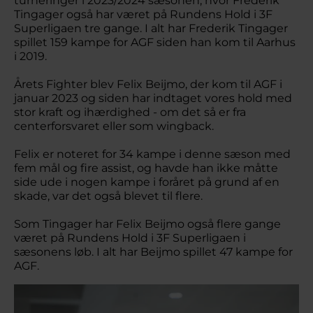
turneringer i 2023/2024 sæsonen, hvor Frederik
Tingager også har været på Rundens Hold i 3F
Superligaen tre gange. I alt har Frederik Tingager
spillet 159 kampe for AGF siden han kom til Aarhus
i 2019.
Årets Fighter blev Felix Beijmo, der kom til AGF i
januar 2023 og siden har indtaget vores hold med
stor kraft og ihærdighed - om det så er fra
centerforsvaret eller som wingback.
Felix er noteret for 34 kampe i denne sæson med
fem mål og fire assist, og havde han ikke måtte
side ude i nogen kampe i foråret på grund af en
skade, var det også blevet til flere.
Som Tingager har Felix Beijmo også flere gange
været på Rundens Hold i 3F Superligaen i
sæsonens løb. I alt har Beijmo spillet 47 kampe for
AGF.