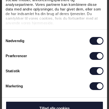
analysepartnere. Vores partnere kan kombinere disse
data med andre oplysninger, du har givet dem, eller som
de har indsamlet fra din brug af deres tjenester. Du
samtykker til vores cookies, hvis du fortsætter med at
anvende vores hjemmeside.
Samtykkevalg
01.08.2026
Nødvendig
Præferencer
NYHED
AGF KVINDEFODBOLD: NEDTUR I
Statistik
VEJLBY
Marketing
Tillad alle cookies