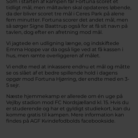
Som i starten af kampen får Fortuna scoret et
tidligt mål, men måltavlen skal opdateres løbende,
da der bliver scoret tre mål i Ceres Park på alene
fem minutter. Fortuna scorer det andet mål, men
så sørger Signe Baattrup også for at få sit navn på
tavlen, dog efter en afretning mod mål.
Vi jagtede en udligning længe, og indskiftede
Emma Hoppe var da også lige ved at få kassen i
hus, men ramte overliggeren af målet.
Vi endte med at inkassere endnu et mål og måtte
se os slået af et bedre spillende hold i dagens
opgør mod Fortuna Hjørring, der endte med en 3-
5 sejr.
Næste hjemmekamp er allerede om én uge på
Vejlby stadion mod FC Nordsjælland kl. 15. Hvis du
er studerende og har et gyldigt studiekort, kan du
komme gratis til kampen. Mere information kan
findes på AGF Kvindefodbolds facebookside.