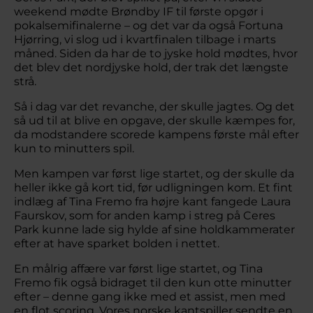
weekend mødte Brøndby IF til første opgør i
pokalsemifinalerne – og det var da også Fortuna
Hjørring, vi slog ud i kvartfinalen tilbage i marts
måned. Siden da har de to jyske hold mødtes, hvor
det blev det nordjyske hold, der trak det længste
strå.
Så i dag var det revanche, der skulle jagtes. Og det
så ud til at blive en opgave, der skulle kæmpes for,
da modstandere scorede kampens første mål efter
kun to minutters spil.
Men kampen var først lige startet, og der skulle da
heller ikke gå kort tid, før udligningen kom. Et fint
indlæg af Tina Fremo fra højre kant fangede Laura
Faurskov, som for anden kamp i streg på Ceres
Park kunne lade sig hylde af sine holdkammerater
efter at have sparket bolden i nettet.
En målrig affære var først lige startet, og Tina
Fremo fik også bidraget til den kun otte minutter
efter – denne gang ikke med et assist, men med
en flot scoring. Vores norske kantspiller sendte en