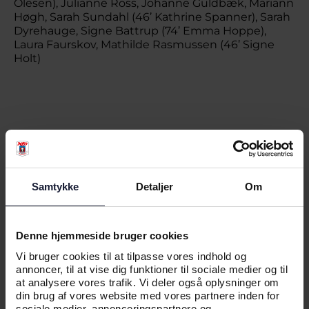
Olesen), Julianne Ross, Johanne Guldbæk, Mariann
Høgh, Sarah Sundahl (46’ Kathrine Spanner), Sarah
Dyrehauge, Signe Battrup (74’ Emma Hoppe),
Laura Faurskov, Mathilde Rasmussen (46’ Signe
Holt)
RELATEREDE NYHEDER
Samtykke
Detaljer
Om
NYHED
AGF KVINDEFODBOLD KLAR TIL
Denne hjemmeside bruger cookies
FØRSTE KAMP I VEJLBY
Vi bruger cookies til at tilpasse vores indhold og
annoncer, til at vise dig funktioner til sociale medier og til
at analysere vores trafik. Vi deler også oplysninger om
din brug af vores website med vores partnere inden for
sociale medier, annonceringspartnere og