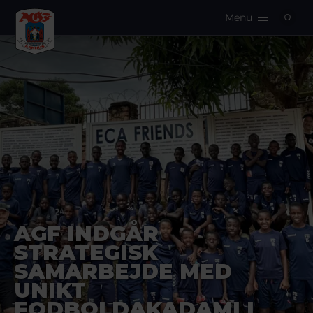
Menu
Logo
AGF INDGÅR
STRATEGISK
SAMARBEJDE MED
UNIKT
FODBOLDAKADAMI I