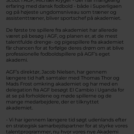
Scout i AGF, Michael Kryger - der har mangeårig
erfaring med dansk fodbold - både i Superligaen
og på højeste ungdomsniveau som træner og
assistenttræner, bliver sportschef på akademiet.
De første tre spillere fra akademiet har allerede
været på besøg i AGF, og planen er, at de mest
talentfulde drenge- og pigespillere fra akademiet
får chancen for at forfølge deres drøm om at blive
professionelle fodboldspillere på AGF’s eget
akademi.
AGF’s direktør, Jacob Nielsen, har gennem
længere tid haft samtaler med Thomas Thor og
Mads Frost omkring akademiet og har med en
delegation fra AGF besøgt El Cambio i Uganda for
at se på forholdene og møde spillerne og de
mange medarbejdere, der er tilknyttet
akademiet.
- Vi har igennem længere tid søgt udenlands efter
en strategisk samarbejdspartner for at styrke vores
talentprogrammer, nu hvor vores nye Akademi