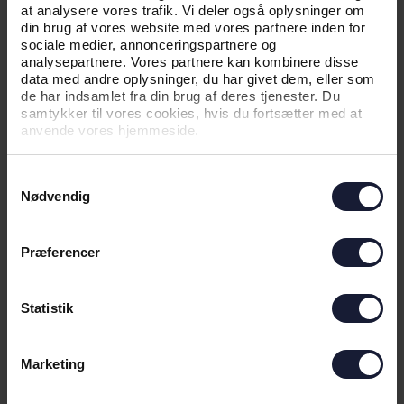
at analysere vores trafik. Vi deler også oplysninger om
med mine erfaringer til at udvikle både akademiet
din brug af vores website med vores partnere inden for
og de unge spillere, siger Michael Kryger.
sociale medier, annonceringspartnere og
analysepartnere. Vores partnere kan kombinere disse
Besøg El Cambio her >>>
data med andre oplysninger, du har givet dem, eller som
de har indsamlet fra din brug af deres tjenester. Du
samtykker til vores cookies, hvis du fortsætter med at
anvende vores hjemmeside.
Samtykkevalg
Nødvendig
Præferencer
Statistik
Marketing