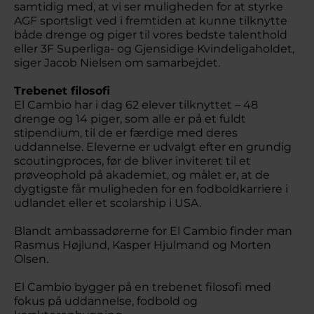
samtidig med, at vi ser muligheden for at styrke
AGF sportsligt ved i fremtiden at kunne tilknytte
både drenge og piger til vores bedste talenthold
eller 3F Superliga- og Gjensidige Kvindeligaholdet,
siger Jacob Nielsen om samarbejdet.
Trebenet filosofi
El Cambio har i dag 62 elever tilknyttet – 48
drenge og 14 piger, som alle er på et fuldt
stipendium, til de er færdige med deres
uddannelse. Eleverne er udvalgt efter en grundig
scoutingproces, før de bliver inviteret til et
prøveophold på akademiet, og målet er, at de
dygtigste får muligheden for en fodboldkarriere i
udlandet eller et scolarship i USA.
Blandt ambassadørerne for El Cambio finder man
Rasmus Højlund, Kasper Hjulmand og Morten
Olsen.
El Cambio bygger på en trebenet filosofi med
fokus på uddannelse, fodbold og