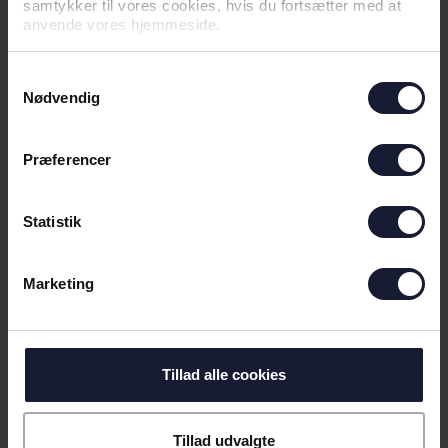
samtykker til vores cookies, hvis du fortsætter med at
anvende vores hjemmeside.
NYHED
Samtykkevalg
SEJR GIVER GOD TRO INDEN
Nødvendig
RETURKAMP
Præferencer
Statistik
Marketing
Tillad alle cookies
05.08.2026
Tillad udvalgte
NYHED