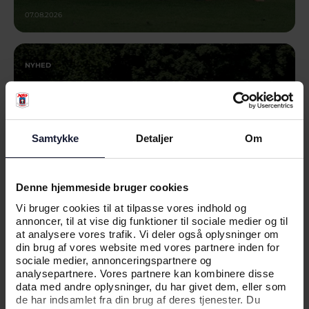
07.08.2026
NYHED
TRANSPORT-EKSPERT NY
PARTNER: VELKOMMEN TIL NTG
ROAD
Samtykke
Detaljer
Om
Denne hjemmeside bruger cookies
Vi bruger cookies til at tilpasse vores indhold og
annoncer, til at vise dig funktioner til sociale medier og til
at analysere vores trafik. Vi deler også oplysninger om
din brug af vores website med vores partnere inden for
sociale medier, annonceringspartnere og
analysepartnere. Vores partnere kan kombinere disse
data med andre oplysninger, du har givet dem, eller som
07.08.2026
de har indsamlet fra din brug af deres tjenester. Du