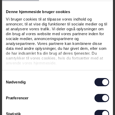
KLAR TIL KAMP I BAKU
Denne hjemmeside bruger cookies
Vi bruger cookies til at tilpasse vores indhold og
annoncer, til at vise dig funktioner til sociale medier og til
at analysere vores trafik. Vi deler også oplysninger om
din brug af vores website med vores partnere inden for
sociale medier, annonceringspartnere og
analysepartnere. Vores partnere kan kombinere disse
data med andre oplysninger, du har givet dem, eller som
de har indsamlet fra din brug af deres tjenester. Du
samtykker til vores cookies, hvis du fortsætter med at
anvende vores hjemmeside.
Samtykkevalg
Nødvendig
10.08.2026
Præferencer
NYHED
UDSOLGT TIL UDEKAMPEN I
Statistik