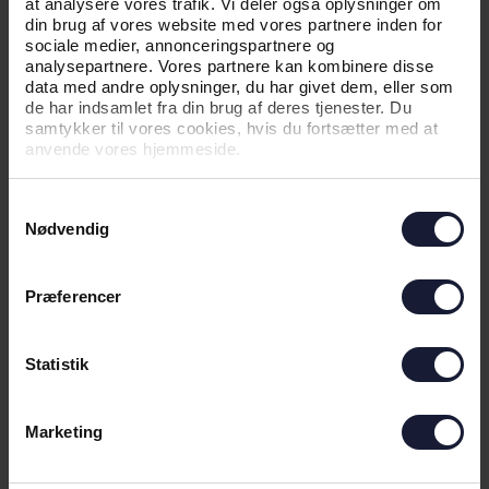
at analysere vores trafik. Vi deler også oplysninger om
din brug af vores website med vores partnere inden for
sociale medier, annonceringspartnere og
analysepartnere. Vores partnere kan kombinere disse
data med andre oplysninger, du har givet dem, eller som
de har indsamlet fra din brug af deres tjenester. Du
samtykker til vores cookies, hvis du fortsætter med at
anvende vores hjemmeside.
Samtykkevalg
Nødvendig
04.06.2026
Præferencer
NYHED
Statistik
KAMPTRØJER PÅ AUKTION FOR EN
GOD SAG
Marketing