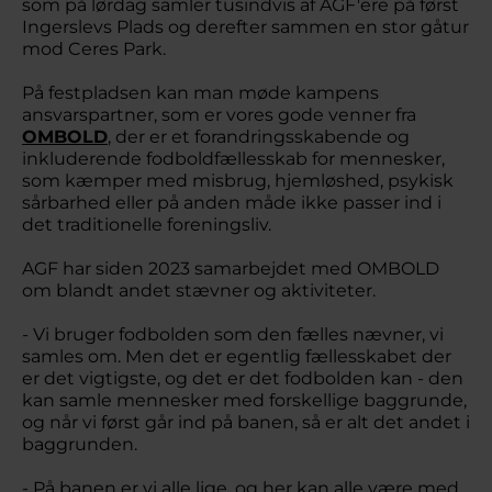
som på lørdag samler tusindvis af AGF'ere på først
Ingerslevs Plads og derefter sammen en stor gåtur
mod Ceres Park.
På festpladsen kan man møde kampens
ansvarspartner, som er vores gode venner fra
OMBOLD
, der er et forandringsskabende og
inkluderende fodboldfællesskab for mennesker,
som kæmper med misbrug, hjemløshed, psykisk
sårbarhed eller på anden måde ikke passer ind i
det traditionelle foreningsliv.
AGF har siden 2023 samarbejdet med OMBOLD
om blandt andet stævner og aktiviteter.
- Vi bruger fodbolden som den fælles nævner, vi
samles om. Men det er egentlig fællesskabet der
er det vigtigste, og det er det fodbolden kan - den
kan samle mennesker med forskellige baggrunde,
og når vi først går ind på banen, så er alt det andet i
baggrunden.
- På banen er vi alle lige, og her kan alle være med,