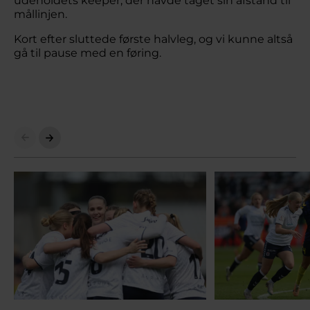
udeholdets keeper, der havde taget sin afstand til
mållinjen.
Kort efter sluttede første halvleg, og vi kunne altså
gå til pause med en føring.