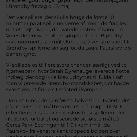
skabe et godt udgangspunkt, inden returopgøret
i Brøndby fredag d. 17. maj.
Det var spillere, der skulle bruge de første 10
minutter på at spille nerverne af, men derfra blev
det et højt niveau, der varede resten af kampen.
Vores defensive spillere sørgede for, at Brøndby
ikke nærmede sig målfeltet, og på venstre kant fik
Brøndby-spillerne sin sag for, da Laura Faurskov løb
banen tynd.
Vi spillede os til flere store chancer, særligt ved to
hjørnespark, hvor Sarah Dyrehauge leverede flotte
indlæg, der dog ikke blev udnyttet til fulde kraft.
Men vi pressede Brøndby-mandskabet, der havde
svært ved at finde sit ståsted i kampen.
Da uret rundede den første halve time, tydede det
på, at der snart måtte være et mål i sigte til AGF
efter flere pres. Laura Faurskov blev spilleren, der
fik åbnet for ballet og scorede sit første mål på
Ceres Park. Scoringen til 1-0 i kom i mål, da
Faurskov fra venstre kant loppede bolden over