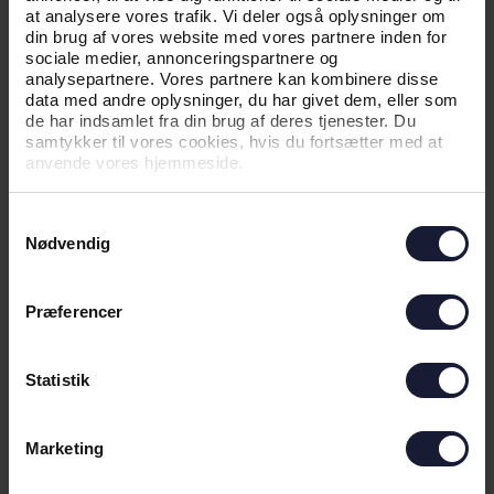
FØRSTE KAMP I VEJLBY
at analysere vores trafik. Vi deler også oplysninger om
din brug af vores website med vores partnere inden for
sociale medier, annonceringspartnere og
analysepartnere. Vores partnere kan kombinere disse
data med andre oplysninger, du har givet dem, eller som
de har indsamlet fra din brug af deres tjenester. Du
samtykker til vores cookies, hvis du fortsætter med at
anvende vores hjemmeside.
Samtykkevalg
Nødvendig
01.08.2026
Præferencer
NYHED
Statistik
AGF KVINDEFODBOLD: NEDTUR I
VEJLBY
Marketing