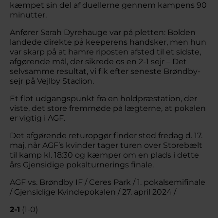
kæmpet sin del af duellerne gennem kampens 90
minutter.
Anfører Sarah Dyrehauge var på pletten: Bolden
landede direkte på keeperens handsker, men hun
var skarp på at hamre riposten afsted til et sidste,
afgørende mål, der sikrede os en 2-1 sejr – Det
selvsamme resultat, vi fik efter seneste Brøndby-
sejr på Vejlby Stadion.
Et flot udgangspunkt fra en holdpræstation, der
viste, det store fremmøde på lægterne, at pokalen
er vigtig i AGF.
Det afgørende returopgør finder sted fredag d. 17.
maj, når AGF’s kvinder tager turen over Storebælt
til kamp kl. 18:30 og kæmper om en plads i dette
års Gjensidige pokalturnerings finale.
AGF vs. Brøndby IF / Ceres Park / 1. pokalsemifinale
/ Gjensidige Kvindepokalen / 27. april 2024 /
2-1
(1-0)