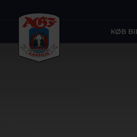
KØB BI
Logo