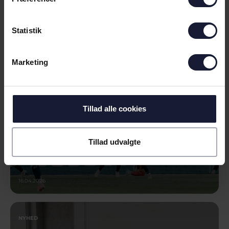
NYHED
Statistik
ODDSET RYKKER MED IND PÅ
VORES NYE HJEM
Marketing
Tillad alle cookies
Tillad udvalgte
16.04.2026
NYHED