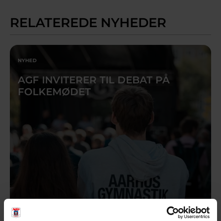
RELATEREDE NYHEDER
NYHED
AGF INVITERER TIL DEBAT PÅ
FOLKEMØDET