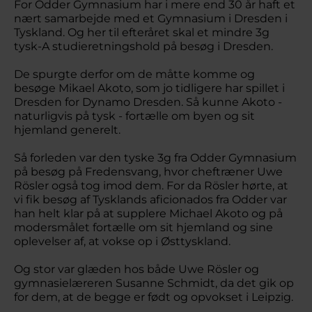
For Odder Gymnasium har i mere end 30 år haft et
nært samarbejde med et Gymnasium i Dresden i
Tyskland. Og her til efteråret skal et mindre 3g
tysk-A studieretningshold på besøg i Dresden.
De spurgte derfor om de måtte komme og
besøge Mikael Akoto, som jo tidligere har spillet i
Dresden for Dynamo Dresden. Så kunne Akoto -
naturligvis på tysk - fortælle om byen og sit
hjemland generelt.
Så forleden var den tyske 3g fra Odder Gymnasium
på besøg på Fredensvang, hvor cheftræner Uwe
Rösler også tog imod dem. For da Rösler hørte, at
vi fik besøg af Tysklands aficionados fra Odder var
han helt klar på at supplere Michael Akoto og på
modersmålet fortælle om sit hjemland og sine
oplevelser af, at vokse op i Østtyskland.
Og stor var glæden hos både Uwe Rösler og
gymnasielæreren Susanne Schmidt, da det gik op
for dem, at de begge er født og opvokset i Leipzig.