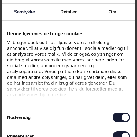
04.06.2026
Samtykke
Detaljer
Om
NYHED
Denne hjemmeside bruger cookies
KAMPTRØJER PÅ AUKTION FOR EN
GOD SAG
Vi bruger cookies til at tilpasse vores indhold og
annoncer, til at vise dig funktioner til sociale medier og til
at analysere vores trafik. Vi deler også oplysninger om
din brug af vores website med vores partnere inden for
sociale medier, annonceringspartnere og
analysepartnere. Vores partnere kan kombinere disse
data med andre oplysninger, du har givet dem, eller som
de har indsamlet fra din brug af deres tjenester. Du
samtykker til vores cookies, hvis du fortsætter med at
anvende vores hjemmeside.
Samtykkevalg
Nødvendig
07.05.2026
Præferencer