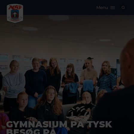
Menu
Logo
GYMNASIUM PÅ TYSK
BESØG PÅ