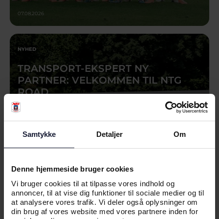
07.08.2026
NYHED
TRANSPORT-EKSPERT NY
PARTNER: VELKOMMEN TIL NTG
ROAD
Samtykke
Detaljer
Om
Denne hjemmeside bruger cookies
Vi bruger cookies til at tilpasse vores indhold og
annoncer, til at vise dig funktioner til sociale medier og til
at analysere vores trafik. Vi deler også oplysninger om
07.08.2026
din brug af vores website med vores partnere inden for