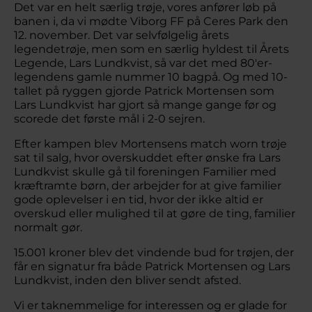
Det var en helt særlig trøje, vores anfører løb på
banen i, da vi mødte Viborg FF på Ceres Park den
12. november. Det var selvfølgelig årets
legendetrøje, men som en særlig hyldest til Årets
Legende, Lars Lundkvist, så var det med 80'er-
legendens gamle nummer 10 bagpå. Og med 10-
tallet på ryggen gjorde Patrick Mortensen som
Lars Lundkvist har gjort så mange gange før og
scorede det første mål i 2-0 sejren.
Efter kampen blev Mortensens match worn trøje
sat til salg, hvor overskuddet efter ønske fra Lars
Lundkvist skulle gå til foreningen Familier med
kræftramte børn, der arbejder for at give familier
gode oplevelser i en tid, hvor der ikke altid er
overskud eller mulighed til at gøre de ting, familier
normalt gør.
15.001 kroner blev det vindende bud for trøjen, der
får en signatur fra både Patrick Mortensen og Lars
Lundkvist, inden den bliver sendt afsted.
Vi er taknemmelige for interessen og er glade for