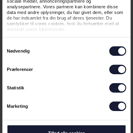
sociale medier, annonceringspartnere og
analysepartnere. Vores partnere kan kombinere disse
data med andre oplysninger, du har givet dem, eller som
NYHED
de har indsamlet fra din brug af deres tjenester. Du
samtykker til vores cookies, hvis du fortsætter med at
SEJR GIVER GOD TRO INDEN
anvende vores hjemmeside.
RETURKAMP
Samtykkevalg
Nødvendig
Præferencer
Statistik
Marketing
05.08.2026