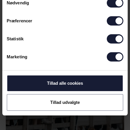
Nødvendig
Præferencer
30.06.2026
Statistik
Marketing
NYHED
INFORMATION OM SOMMERENS
FØRSTE TESTKAMP
Tillad alle cookies
Tillad udvalgte