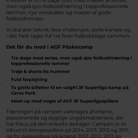
inviterer vi til tre dage fyldt med masser af seriøs,
men også sjov fodboldtræning i topprofessionelle
rammer, nye venskaber og masser af gode
fodboldminder.
Vi skal øve teknik, lave challenges, spille kampe og
i det hele taget ha’ tre fede fodbolddage sammen.
Det får du med i AGF Påskecamp
Tre dage med seriøs, men også sjov fodboldtræning i
topprofessionelle rammer
Trøje & shorts fra hummel
Fuld forplejning
To gratis billetter til en valgfri 3F Superliga-kamp på
Ceres Park
Meet-up med nogle af AGF 3F Superligaspillere
Træningen på campen varetages af erfarne,
passionerede og dygtige ungdomstrænere, der
har fokus på den enkelte deltager. Campen er et
tilbud til drengespillere på 2014, 2013, 2012 og 2011,
og for pigespillere på årgang 2013, 2012, 2011 og