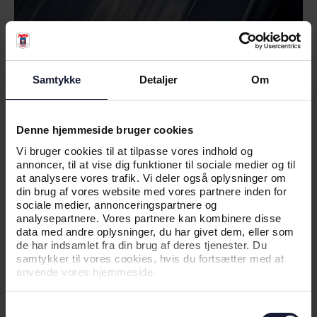
Samtykke
Detaljer
Om
01.07.2026
Denne hjemmeside bruger cookies
Vi bruger cookies til at tilpasse vores indhold og
annoncer, til at vise dig funktioner til sociale medier og til
at analysere vores trafik. Vi deler også oplysninger om
NYHED
din brug af vores website med vores partnere inden for
INFORMATION OM TESTKAMP PÅ
sociale medier, annonceringspartnere og
analysepartnere. Vores partnere kan kombinere disse
SØNDAG
data med andre oplysninger, du har givet dem, eller som
de har indsamlet fra din brug af deres tjenester. Du
samtykker til vores cookies, hvis du fortsætter med at
anvende vores hjemmeside.
Samtykkevalg