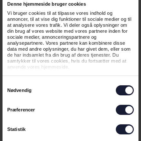
Denne hjemmeside bruger cookies
Vi bruger cookies til at tilpasse vores indhold og
annoncer, til at vise dig funktioner til sociale medier og til
at analysere vores trafik. Vi deler også oplysninger om
din brug af vores website med vores partnere inden for
sociale medier, annonceringspartnere og
analysepartnere. Vores partnere kan kombinere disse
data med andre oplysninger, du har givet dem, eller som
de har indsamlet fra din brug af deres tjenester. Du
samtykker til vores cookies, hvis du fortsætter med at
anvende vores hjemmeside.
30.06.2026
Samtykkevalg
Nødvendig
NYHED
INFORMATION OM SOMMERENS
Præferencer
FØRSTE TESTKAMP
Statistik