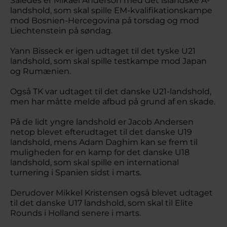
Således er Mikael Anderson med det islandske A-
landshold, som skal spille EM-kvalifikationskampe
mod Bosnien-Hercegovina på torsdag og mod
Liechtenstein på søndag.
Yann Bisseck er igen udtaget til det tyske U21
landshold, som skal spille testkampe mod Japan
og Rumænien.
Også TK var udtaget til det danske U21-landshold,
men har måtte melde afbud på grund af en skade.
På de lidt yngre landshold er Jacob Andersen
netop blevet efterudtaget til det danske U19
landshold, mens Adam Daghim kan se frem til
muligheden for en kamp for det danske U18
landshold, som skal spille en international
turnering i Spanien sidst i marts.
Derudover Mikkel Kristensen også blevet udtaget
til det danske U17 landshold, som skal til Elite
Rounds i Holland senere i marts.