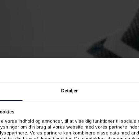
Detaljer
ookies
se vores indhold og annoncer, til at vise dig funktioner til sociale
plysninger om din brug af vores website med vores partnere inden
ysepartnere. Vores partnere kan kombinere disse data med andr
et fra din brug af deres tjenester. Du samtykker til vores cookie