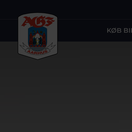
KØB BI
Logo