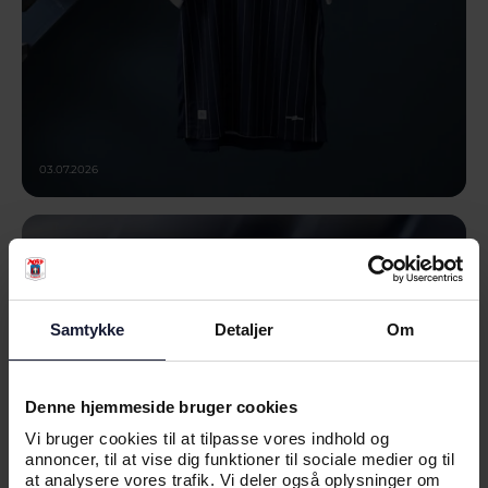
03.07.2026
NYHED
VÆR MED NÅR VI LANCERER
UDEBANETRØJEN 26/27
Samtykke
Detaljer
Om
Denne hjemmeside bruger cookies
Vi bruger cookies til at tilpasse vores indhold og
annoncer, til at vise dig funktioner til sociale medier og til
at analysere vores trafik. Vi deler også oplysninger om