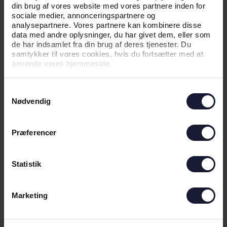
din brug af vores website med vores partnere inden for
sociale medier, annonceringspartnere og
analysepartnere. Vores partnere kan kombinere disse
data med andre oplysninger, du har givet dem, eller som
de har indsamlet fra din brug af deres tjenester. Du
samtykker til vores cookies, hvis du fortsætter med at
01.07.2026
anvende vores hjemmeside.
Samtykkevalg
NYHED
Nødvendig
INFORMATION OM TESTKAMP PÅ
SØNDAG
Præferencer
Statistik
Marketing