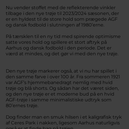
Nu vender stoffet med de reflekterende vinkler
tilbage i den nye trøje til 2023/2024 sæsonen, der
er en hyldest til de store hold som prægede AGF
og dansk fodbold i slutningen af 1980’erne.
På tærsklen til en ny tid med spirende optimisme
satte vores hold og spillere et stort aftryk på
Aarhus og dansk fodbold i den periode. Det er
værd at mindes, og det gør vi med den nye trøje.
Den nye trøje markerer også, at vi nu har spillet i
den samme farve i over 100 år. Fra sommeren 1921
var AGF’s hjemmebanedragt nemlig med hvid
trøje og blå shorts. Og sådan har det været siden,
og den nye trøje er et moderne bud på en hvid
AGF-trøje i samme minimalistiske udtryk som
80’ernes trøje.
Dog finder man en smuk hilsen i et kaligrafisk tryk
af Ceres Park i nakken, ligesom Aarhus naturligvis
også er at finde bag på trøjen.