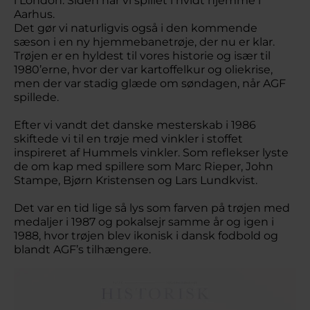
i London. Siden har vi spillet i hvidt hjemme i
Aarhus.
Det gør vi naturligvis også i den kommende
sæson i en ny hjemmebanetrøje, der nu er klar.
Trøjen er en hyldest til vores historie og især til
1980’erne, hvor der var kartoffelkur og oliekrise,
men der var stadig glæde om søndagen, når AGF
spillede.
Efter vi vandt det danske mesterskab i 1986
skiftede vi til en trøje med vinkler i stoffet
inspireret af Hummels vinkler. Som reflekser lyste
de om kap med spillere som Marc Rieper, John
Stampe, Bjørn Kristensen og Lars Lundkvist.
Det var en tid lige så lys som farven på trøjen med
medaljer i 1987 og pokalsejr samme år og igen i
1988, hvor trøjen blev ikonisk i dansk fodbold og
blandt AGF’s tilhængere.