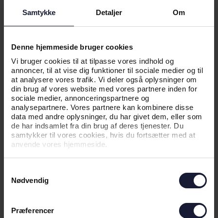
Samtykke
Detaljer
Om
07.08.2026
Denne hjemmeside bruger cookies
NYHED
Vi bruger cookies til at tilpasse vores indhold og
annoncer, til at vise dig funktioner til sociale medier og til
MULIGE EUROPÆISKE
at analysere vores trafik. Vi deler også oplysninger om
MODSTANDERE PÅ PLADS
din brug af vores website med vores partnere inden for
sociale medier, annonceringspartnere og
analysepartnere. Vores partnere kan kombinere disse
data med andre oplysninger, du har givet dem, eller som
de har indsamlet fra din brug af deres tjenester. Du
samtykker til vores cookies, hvis du fortsætter med at
anvende vores hjemmeside.
Samtykkevalg
Nødvendig
Præferencer