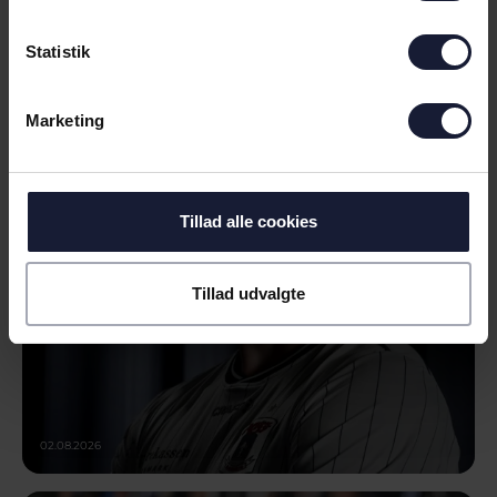
03.08.2026
Statistik
NYHED
Marketing
VELKOMMEN TIL COLIN RÖSLER
Tillad alle cookies
Tillad udvalgte
02.08.2026