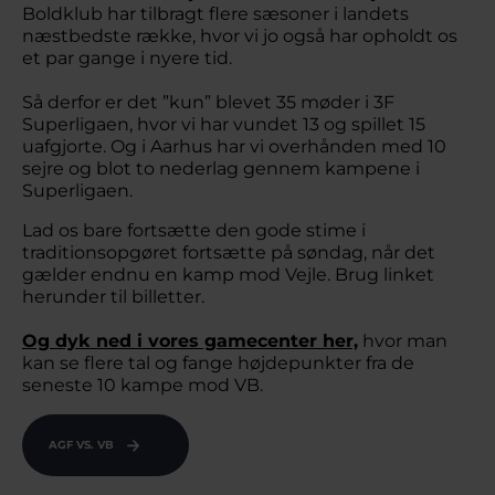
Boldklub har tilbragt flere sæsoner i landets
næstbedste række, hvor vi jo også har opholdt os
et par gange i nyere tid.
Så derfor er det ”kun” blevet 35 møder i 3F
Superligaen, hvor vi har vundet 13 og spillet 15
uafgjorte. Og i Aarhus har vi overhånden med 10
sejre og blot to nederlag gennem kampene i
Superligaen.
Lad os bare fortsætte den gode stime i
traditionsopgøret fortsætte på søndag, når det
gælder endnu en kamp mod Vejle. Brug linket
herunder til billetter.
Og dyk ned i vores gamecenter her,
hvor man
kan se flere tal og fange højdepunkter fra de
seneste 10 kampe mod VB.
AGF VS. VB