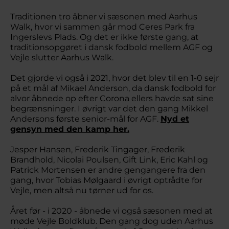
Traditionen tro åbner vi sæsonen med Aarhus
Walk, hvor vi sammen går mod Ceres Park fra
Ingerslevs Plads. Og det er ikke første gang, at
traditionsopgøret i dansk fodbold mellem AGF og
Vejle slutter Aarhus Walk.
Det gjorde vi også i 2021, hvor det blev til en 1-0 sejr
på et mål af Mikael Anderson, da dansk fodbold for
alvor åbnede op efter Corona ellers havde sat sine
begrænsninger. I øvrigt var det den gang Mikkel
Andersons første senior-mål for AGF.
Nyd et
gensyn med den kamp her.
Jesper Hansen, Frederik Tingager, Frederik
Brandhold, Nicolai Poulsen, Gift Link, Eric Kahl og
Patrick Mortensen er andre gengangere fra den
gang, hvor Tobias Mølgaard i øvrigt optrådte for
Vejle, men altså nu tørner ud for os.
Året før - i 2020 - åbnede vi også sæsonen med at
møde Vejle Boldklub. Den gang dog uden Aarhus