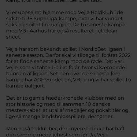
kamp i Aarhus i sæsonen, der blev tabt.
Vi er ubesejret hjemme mod Vejle Boldklub i de
sidste ti 3F Superliga-kampe, hvor vi har vundet
seks og spillet fire uafgjort. De to seneste kampe
mod VB i Aarhus har også resulteret i et clean
sheet.
Vejle har som bekendt spillet i NordicBet ligaen i
seneste sæson. Derfor skal vi tilbage til foråret 2022
for at finde seneste kamp mod de røde. Det var i
Vejle, som vi tabte 1-0 i et forår, hvor vi kæmpede i
bunden af ligaen. Set hen over de seneste fem
kampe har AGF vundet en, VB to og vi har spillet to
kampe uafgjort.
Det er to gamle hæderkronede klubber med en
stor historie og med til sammen 10 danske
mesterskaber, et utal af medaljer og pokaltitler og
lige så mange landsholdsspillere, der tørner.
Men også to klubber, der i nyere tid ikke har haft
den samme medaljehøst som før. Ja, Vejle