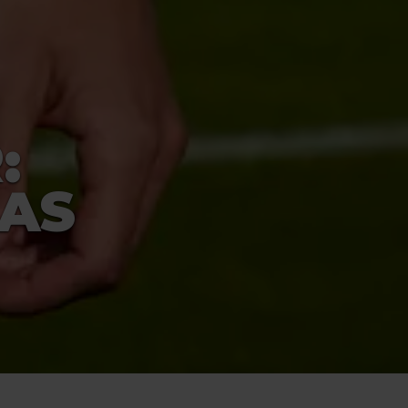
:
IAS