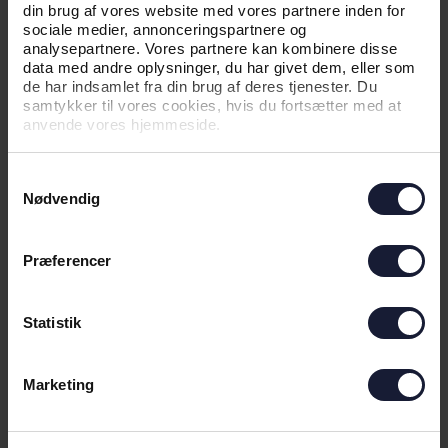
din brug af vores website med vores partnere inden for
sociale medier, annonceringspartnere og
analysepartnere. Vores partnere kan kombinere disse
04.08.2026
data med andre oplysninger, du har givet dem, eller som
de har indsamlet fra din brug af deres tjenester. Du
samtykker til vores cookies, hvis du fortsætter med at
anvende vores hjemmeside.
NYHED
UDSOLGT TIL UDEKAMPEN MOD
Samtykkevalg
VIBORG FF
Nødvendig
Præferencer
Statistik
Marketing