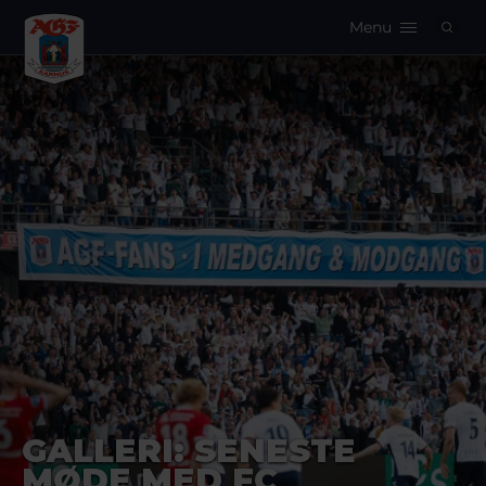
Menu
Logo
GALLERI: SENESTE
MØDE MED FC