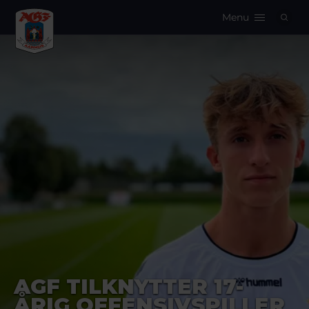
Menu
Logo
AGF TILKNYTTER 17-
ÅRIG OFFENSIVSPILLER