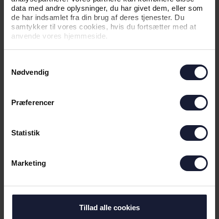
data med andre oplysninger, du har givet dem, eller som
NYHED
de har indsamlet fra din brug af deres tjenester. Du
samtykker til vores cookies, hvis du fortsætter med at
ÅRETS SPILLERE KÅRET PÅ U17 OG
anvende vores hjemmeside.
U19
Samtykkevalg
Nødvendig
Præferencer
Statistik
Marketing
29.06.2026
Tillad alle cookies