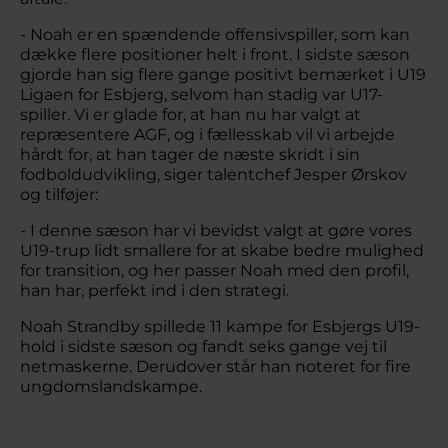
- Noah er en spændende offensivspiller, som kan
dække flere positioner helt i front. I sidste sæson
gjorde han sig flere gange positivt bemærket i U19
Ligaen for Esbjerg, selvom han stadig var U17-
spiller. Vi er glade for, at han nu har valgt at
repræsentere AGF, og i fællesskab vil vi arbejde
hårdt for, at han tager de næste skridt i sin
fodboldudvikling, siger talentchef Jesper Ørskov
og tilføjer:
- I denne sæson har vi bevidst valgt at gøre vores
U19-trup lidt smallere for at skabe bedre mulighed
for transition, og her passer Noah med den profil,
han har, perfekt ind i den strategi.
Noah Strandby spillede 11 kampe for Esbjergs U19-
hold i sidste sæson og fandt seks gange vej til
netmaskerne. Derudover står han noteret for fire
ungdomslandskampe.