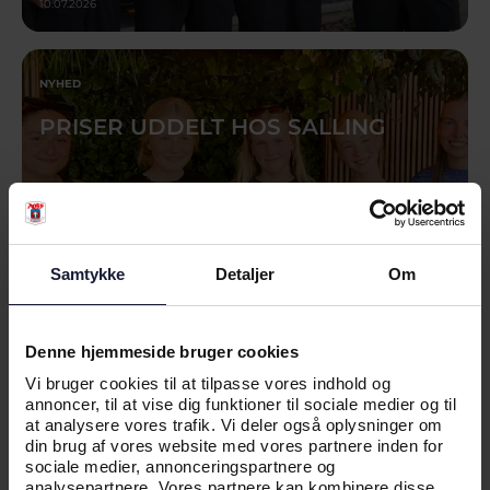
10.07.2026
NYHED
PRISER UDDELT HOS SALLING
Samtykke
Detaljer
Om
Denne hjemmeside bruger cookies
Vi bruger cookies til at tilpasse vores indhold og
annoncer, til at vise dig funktioner til sociale medier og til
at analysere vores trafik. Vi deler også oplysninger om
01.07.2026
din brug af vores website med vores partnere inden for
sociale medier, annonceringspartnere og
analysepartnere. Vores partnere kan kombinere disse