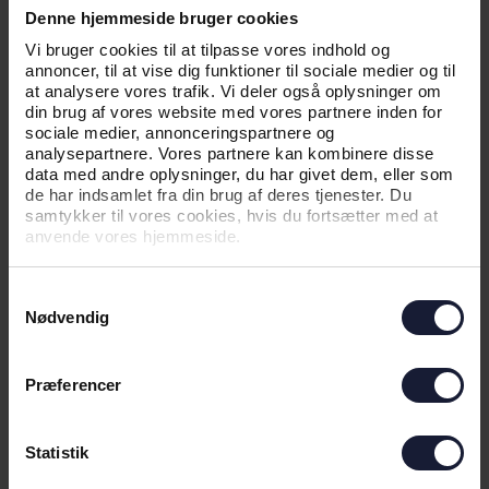
TIL AGF
Denne hjemmeside bruger cookies
Vi bruger cookies til at tilpasse vores indhold og
annoncer, til at vise dig funktioner til sociale medier og til
at analysere vores trafik. Vi deler også oplysninger om
din brug af vores website med vores partnere inden for
sociale medier, annonceringspartnere og
analysepartnere. Vores partnere kan kombinere disse
data med andre oplysninger, du har givet dem, eller som
de har indsamlet fra din brug af deres tjenester. Du
samtykker til vores cookies, hvis du fortsætter med at
anvende vores hjemmeside.
01.08.2026
Samtykkevalg
Nødvendig
NYHED
AGF KVINDEFODBOLD KLAR TIL
Præferencer
FØRSTE KAMP I VEJLBY
Statistik