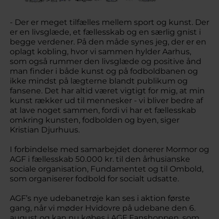
- Der er meget tilfælles mellem sport og kunst. Der
er en livsglæde, et fællesskab og en særlig gnist i
begge verdener. På den måde synes jeg, der er en
oplagt kobling, hvor vi sammen hylder Aarhus,
som også rummer den livsglæde og positive ånd
man finder i både kunst og på fodboldbanen og
ikke mindst på lægterne blandt publikum og
fansene. Det har altid været vigtigt for mig, at min
kunst rækker ud til mennesker - vi bliver bedre af
at lave noget sammen, fordi vi har et fællesskab
omkring kunsten, fodbolden og byen, siger
Kristian Djurhuus.
I forbindelse med samarbejdet donerer Mormor og
AGF i fællesskab 50.000 kr. til den århusianske
sociale organisation, Fundamentet og til Ombold,
som organiserer fodbold for socialt udsatte.
AGF’s nye udebanetrøje kan ses i aktion første
gang, når vi møder Hvidovre på udebane den 6.
august og kan nu købes i AGF Fanshoppen, som