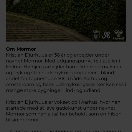
Om Mormor
Kristian Djurhuus er 36 år og arbejder under
navnet Mormor. Med udgangspunkt i sit atelier i
Holme-Højbjerg arbejder han både med malerier
og tryk og store udsmykningsopgaver - blandt
andet for tegnestuen BIG i både Aarhus og
Amsterdam og hans udsmykningsværker kan ses i
mange store bygninger i ind- og udland.
Kristian Djurhuus er vokset op i Aarhus, hvor han
startede med at lave gadekunst under navnet
Mormor som han altså har beholdt som en hilsen
til sin mormor.
- Kunst er menneskehedens essens, og gennem