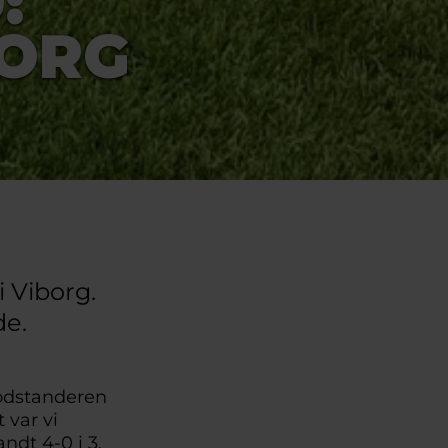
:
BORG
 Viborg.
de.
Modstanderen
t var vi
andt 4-0 i 3.