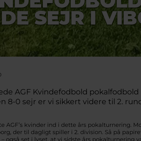
INDEFODBOLD
DE SEJR I VI
0
llede AGF Kvindefodbold pokalfodbold i
8-0 sejr er vi sikkert videre til 2. run
ådte AGF’s kvinder ind i dette års pokalturnering. 
g, der til dagligt spiller i 2. division. Så på papire
 – også set i lyset, at vi sidste års pokalturnering v