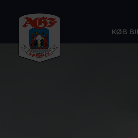
KØB BI
Logo