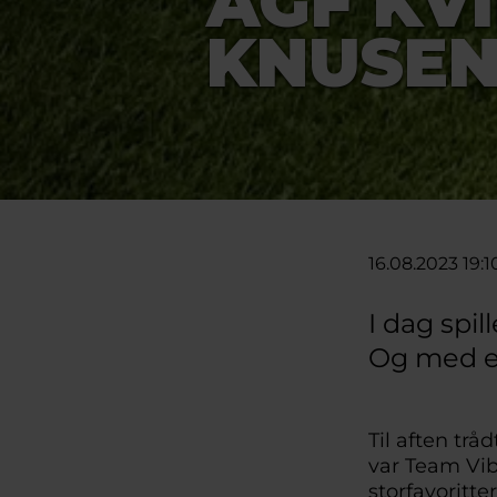
AGF KV
KNUSEN
16.08.2023 19:1
I dag spi
Og med en 
Til aften tr
var Team Vibor
storfavoritter