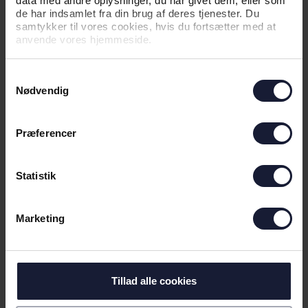
data med andre oplysninger, du har givet dem, eller som
de har indsamlet fra din brug af deres tjenester. Du
samtykker til vores cookies, hvis du fortsætter med at
NYHED
anvende vores hjemmeside.
INFORMATION OM TESTKAMP PÅ
SØNDAG
Samtykkevalg
Nødvendig
Præferencer
Statistik
Marketing
30.06.2026
Tillad alle cookies
NYHED