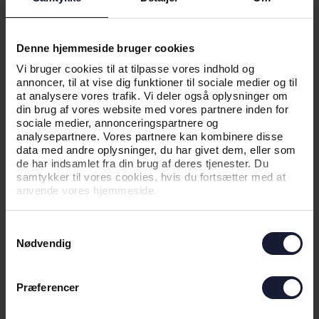
KVALIFIKATIONEN
Denne hjemmeside bruger cookies
Vi bruger cookies til at tilpasse vores indhold og
annoncer, til at vise dig funktioner til sociale medier og til
at analysere vores trafik. Vi deler også oplysninger om
din brug af vores website med vores partnere inden for
sociale medier, annonceringspartnere og
analysepartnere. Vores partnere kan kombinere disse
data med andre oplysninger, du har givet dem, eller som
de har indsamlet fra din brug af deres tjenester. Du
samtykker til vores cookies, hvis du fortsætter med at
anvende vores hjemmeside.
05.08.2026
Samtykkevalg
Nødvendig
NYHED
NY EUROPÆISK UDFORDRING
Præferencer
VENTER: - VI HAR FORBEREDT OS
GODT