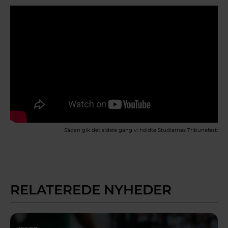
Sådan gik det sidste gang vi holdte Studiernes Tribunefest:
RELATEREDE NYHEDER