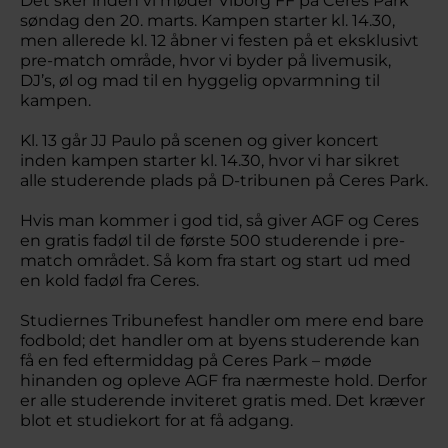
Det sker inden vi møder Viborg FF på Ceres Park
søndag den 20. marts. Kampen starter kl. 14.30,
men allerede kl. 12 åbner vi festen på et eksklusivt
pre-match område, hvor vi byder på livemusik,
DJ’s, øl og mad til en hyggelig opvarmning til
kampen.
Kl. 13 går JJ Paulo på scenen og giver koncert
inden kampen starter kl. 14.30, hvor vi har sikret
alle studerende plads på D-tribunen på Ceres Park.
Hvis man kommer i god tid, så giver AGF og Ceres
en gratis fadøl til de første 500 studerende i pre-
match området. Så kom fra start og start ud med
en kold fadøl fra Ceres.
Studiernes Tribunefest handler om mere end bare
fodbold; det handler om at byens studerende kan
få en fed eftermiddag på Ceres Park – møde
hinanden og opleve AGF fra nærmeste hold. Derfor
er alle studerende inviteret gratis med. Det kræver
blot et studiekort for at få adgang.