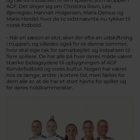
og tak for indsatsen til fem spillere, som stopper i
AGF. Det drejer sig om Christina Ravn, Lea
Bjerregrav, Hannah Holgersen, Maria Denius og
Marie Herdel, hvor de to sidstnævnte nu rykker til
norsk fodbold.
- Når en sæson er slut, sker der ofte en udskiftning
i truppen, og således også for os denne sommer,
hvor skal sige tak for samarbejdet og indsatsen til
flere spillere. De har alle på hver deres måde været
stærke bidragsydere til opbygningen af AGF
Kvindefodbold og vores kultur. Nogen har været
hos os længe, andre i kortere tid, men fælles for
dem alle er, at de har et stort hjerte for spillet og
for deres holdkammerater.