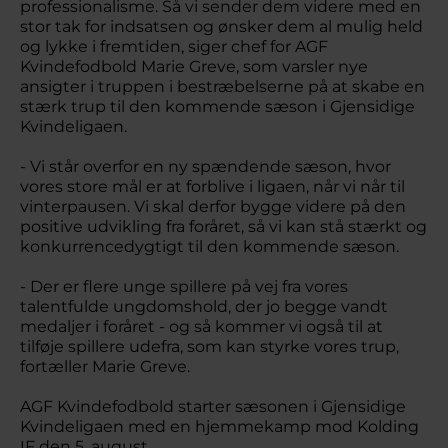
professionalisme. Så vi sender dem videre med en
stor tak for indsatsen og ønsker dem al mulig held
og lykke i fremtiden, siger chef for AGF
Kvindefodbold Marie Greve, som varsler nye
ansigter i truppen i bestræbelserne på at skabe en
stærk trup til den kommende sæson i Gjensidige
Kvindeligaen.
- Vi står overfor en ny spændende sæson, hvor
vores store mål er at forblive i ligaen, når vi når til
vinterpausen. Vi skal derfor bygge videre på den
positive udvikling fra foråret, så vi kan stå stærkt og
konkurrencedygtigt til den kommende sæson.
- Der er flere unge spillere på vej fra vores
talentfulde ungdomshold, der jo begge vandt
medaljer i foråret - og så kommer vi også til at
tilføje spillere udefra, som kan styrke vores trup,
fortæller Marie Greve.
AGF Kvindefodbold starter sæsonen i Gjensidige
Kvindeligaen med en hjemmekamp mod Kolding
IF den 5. august.