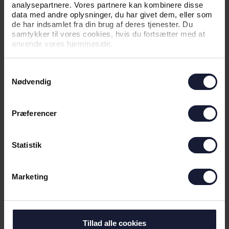
analysepartnere. Vores partnere kan kombinere disse
data med andre oplysninger, du har givet dem, eller som
02.08.2026
de har indsamlet fra din brug af deres tjenester. Du
samtykker til vores cookies, hvis du fortsætter med at
anvende vores hjemmeside.
NYHED
AGF KVINDEFODBOLD:
Samtykkevalg
Nødvendig
MIDTBANESPILLER VENDER HJEM
TIL AGF
Præferencer
Statistik
Marketing
01.08.2026
Tillad alle cookies