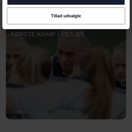
Tillad udvalgte
NYHED
AGF KVINDEFODBOLD KLAR TIL
FØRSTE KAMP I VEJLBY
01.08.2026