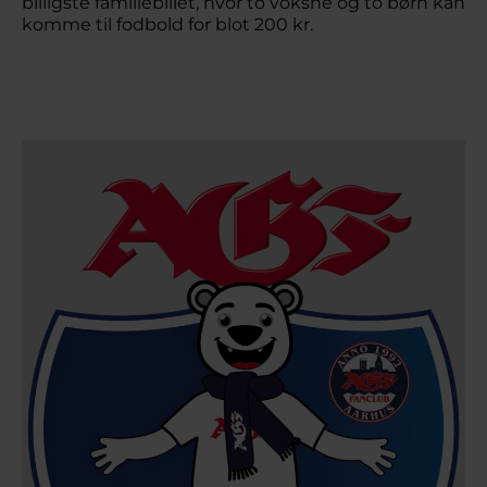
billigste familiebillet, hvor to voksne og to børn kan
komme til fodbold for blot 200 kr.